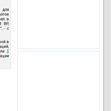
 для
олгое
вал в
В BP,
, - с
вой в
ций,
или
3
ации