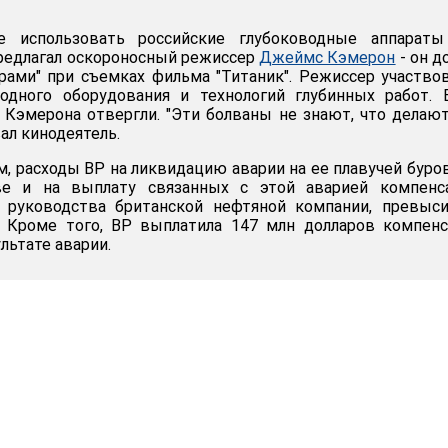
е использовать российские глубоководные аппараты
редлагал оскороносный режиссер
Джеймс Кэмерон
- он д
рами" при съемках фильма "Титаник". Режиссер участво
водного оборудования и технологий глубинных работ. 
 Кэмерона отвергли. "Эти болваны не знают, что делают"
ал кинодеятель.
, расходы ВР на ликвидацию аварии на ее плавучей буро
ве и на выплату связанных с этой аварией компенса
 руководства британской нефтяной компании, превыс
Кроме того, BP выплатила 147 млн долларов компенс
льтате аварии.