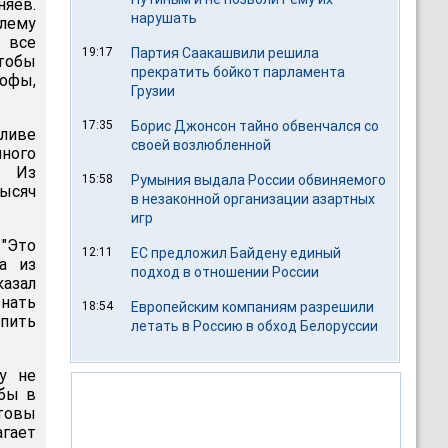
няев.
нарушать
блему
и все
19:17
Партия Саакашвили решила
тобы
прекратить бойкот парламента
рофы,
Грузии
17:35
Борис Джонсон тайно обвенчался со
ливе
своей возлюбленной
много
. Из
15:58
Румыния выдала России обвиняемого
ысяч
в незаконной организации азартных
игр
 "Это
12:11
ЕС предложил Байдену единый
а из
подход в отношении России
казал
знать
18:54
Европейским компаниям разрешили
епить
летать в Россию в обход Белоруссии
зу не
 бы в
отовы
агает