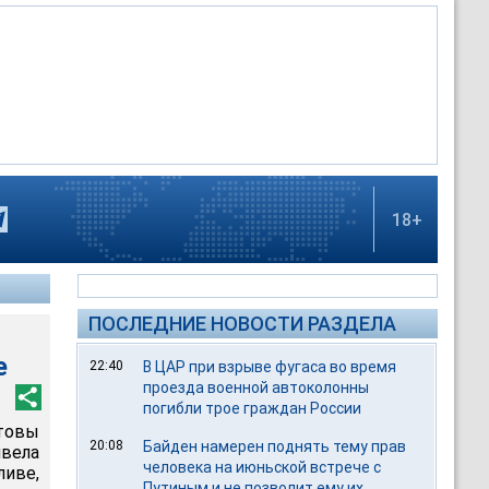
18+
ПОСЛЕДНИЕ НОВОСТИ РАЗДЕЛА
е
22:40
В ЦАР при взрыве фугаса во время
проезда военной автоколонны
погибли трое граждан России
товы
20:08
Байден намерен поднять тему прав
ивела
человека на июньской встрече с
ливе,
Путиным и не позволит ему их