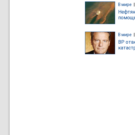
В мире
Нефтян
помощь
В мире
BP отв
катаст