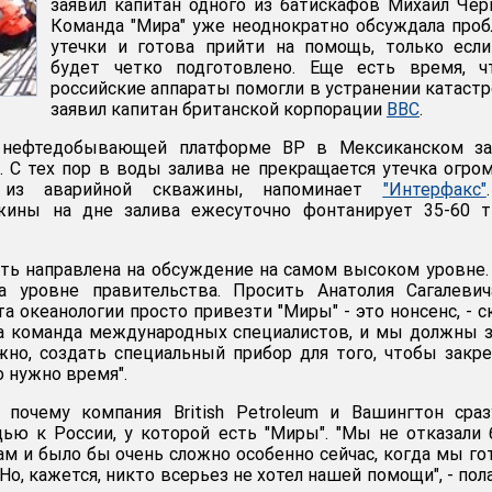
заявил капитан одного из батискафов Михаил Чер
Команда "Мира" уже неоднократно обсуждала про
утечки и готова прийти на помощь, только есл
будет четко подготовлено. Еще есть время, ч
российские аппараты помогли в устранении катаст
заявил капитан британской корпорации
BBC
.
нефтедобывающей платформе BP в Мексиканском за
. С тех пор в воды залива не прекращается утечка огро
 из аварийной скважины, напоминает
"Интерфакс"
жины на дне залива ежесуточно фонтанирует 35-60 т
ь направлена на обсуждение на самом высоком уровне.
 уровне правительства. Просить Анатолия Сагалевич
а океанологии просто привезти "Миры" - это нонсенс, - с
на команда международных специалистов, и мы должны 
жно, создать специальный прибор для того, чтобы закр
о нужно время".
 почему компания British Petroleum и Вашингтон сра
ью к России, у которой есть "Миры". "Мы не отказали
ам и было бы очень сложно особенно сейчас, когда мы г
 Но, кажется, никто всерьез не хотел нашей помощи", - пол