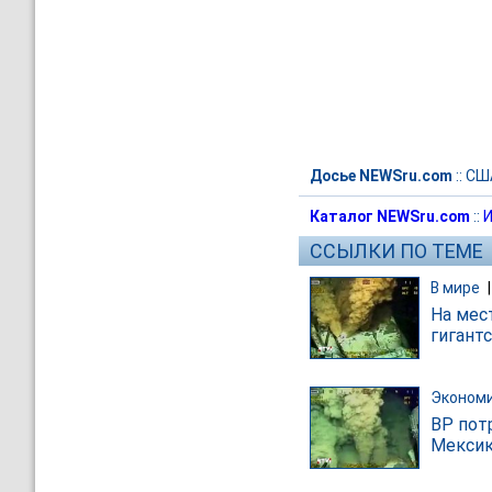
Досье NEWSru.com
::
СШ
Каталог NEWSru.com
::
И
ССЫЛКИ ПО ТЕМЕ
В мире
На мес
гигант
Эконом
BP пот
Мексик