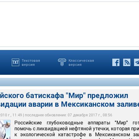
Текстовая
Классическая
версия
версия
о батискафа "Мир" предложил помочь в ликвидации аварии в
ве
ийского батискафа "Мир" предложил
видации аварии в Мексиканском залив
10 г., 11:49 | последнее обновление: 07 декабря 2017 г., 08:56
Российские глубоководные аппараты "Мир" го
помочь с ликвидацией нефтяной утечки, которая пр
к экологической катастрофе в Мексиканском за