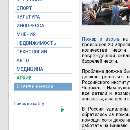
СПОРТ
КУЛЬТУРА
ИНОПРЕССА
МНЕНИЯ
Пожар и взрыв
на 
НЕДВИЖИМОСТЬ
произошел 20 апреля
количества нефти
ТЕХНОЛОГИИ
поврежденной сква
АВТО
баррелей нефти.
МЕДИЦИНА
Проблема должна быт
должно решаться на
АРХИВ
Российского институт
СТАРАЯ ВЕРСИЯ
Черняев. - Нам нуж
все детали и, возмо
аппараты, а на все эт
Поиск по сайту
В России удивлены,
обратились за помощ
помощи, хотя даже н
работать на Байкале.