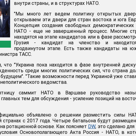
внутри страны, и в структурах НАТО.
"Мы много лет ведем политику открытых двер
открываем эти двери для стран востока и юга Ев
Концепция создания свободных демократических
НАТО - еще не завершенный процесс. Многие ст
находятся на этапе кандидатов или в фазе рассмотр
Грузия - кандидат на членство и находитс
продвинутом этапе. Есть также кандидаты на ю
министра ТАСС.
, что "Украина пока находится в фазе внутренней диску
жденность среди многих политических сил, что страна д
 будущем". "Такие возможности перед Украиной уже ставя
шнеполитического ведомства.
ятницу саммит НАТО в Варшаве руководство назы
з главных тем для обсуждения - усиление позиций на вост
фициально объявлено о решении разместить силы НА
й странах с 2017 года. Четыре батальона будут размеще
 на ротационной основе. Как поясняет
DW
, это сделано для 
условия Основополагающего Акта Россия - НАТО, в ко