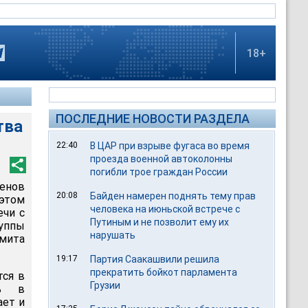
18+
ПОСЛЕДНИЕ НОВОСТИ РАЗДЕЛА
тва
22:40
В ЦАР при взрыве фугаса во время
проезда военной автоколонны
погибли трое граждан России
енов
20:08
Байден намерен поднять тему прав
 этом
человека на июньской встрече с
ечи с
Путиным и не позволит ему их
уппы
нарушать
ммита
19:17
Партия Саакашвили решила
прекратить бойкот парламента
тся в
Грузии
ть в
ает и