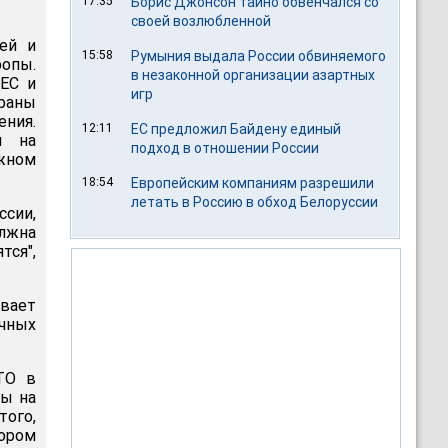
17:35
Борис Джонсон тайно обвенчался со
своей возлюбленной
ей и
15:58
Румыния выдала России обвиняемого
ропы.
в незаконной организации азартных
 ЕС и
игр
раны
ения.
12:11
ЕС предложил Байдену единый
я на
подход в отношении России
жном
18:54
Европейским компаниям разрешили
летать в Россию в обход Белоруссии
ссии,
олжна
тся",
вает
очных
ТО в
ны на
того,
тором