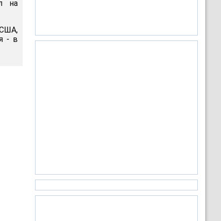
л на
 США,
я - в