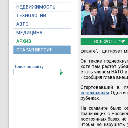
НЕДВИЖИМОСТЬ
ТЕХНОЛОГИИ
АВТО
МЕДИЦИНА
АРХИВ
ВСЕ ФОТО
СТАРАЯ ВЕРСИЯ
фланге", - цитирует 
Он также подчеркнул
хотя там растет убе
Поиск по сайту
стать членом НАТО в
- сообщил глава вне
Стартовавший в п
переломным
. Одна и
рубежах.
На саммите было о
граничащих с Россие
постоянных базах, но
чтобы не нарушать 