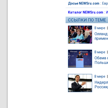
Досье NEWSru.com
::
Евр
Каталог NEWSru.com
::
И
ССЫЛКИ ПО ТЕМЕ
В мире
Олланд:
примен
В мире
Обама 
Польш
В мире
Нидерл
России