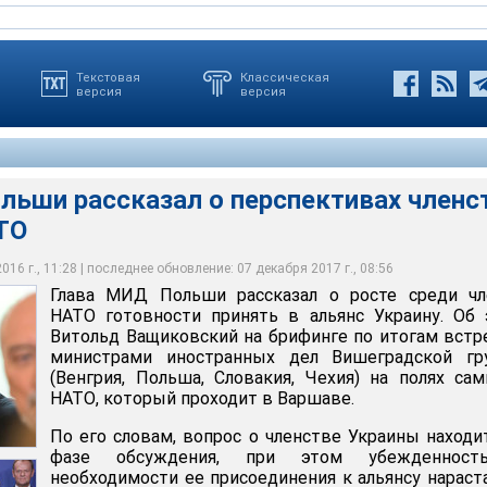
Текстовая
Классическая
версия
версия
льши рассказал о перспективах членс
ТО
ос о членстве Украины находится в фазе обсуждения, при этом
ассказал о росте среди членов НАТО готовности принять в
бходимости ее присоединения к альянсу нарастает и внутри
тницу саммит НАТО в Варшаве руководство называет
рах НАТО
16 г., 11:28 | последнее обновление: 07 декабря 2017 г., 08:56
Глава МИД Польши рассказал о росте среди чл
НАТО готовности принять в альянс Украину. Об
Витольд Ващиковский на брифинге по итогам встр
министрами иностранных дел Вишеградской гр
(Венгрия, Польша, Словакия, Чехия) на полях са
НАТО, который проходит в Варшаве.
По его словам, вопрос о членстве Украины находи
фазе обсуждения, при этом убежденнос
необходимости ее присоединения к альянсу нараст