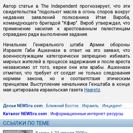
Автор статьи в The Independent прогнозирует, что эти
свидетельства "подольют масла в огонь споров вокруг
недавних заявлений полковника Итая Вироба,
командующего бригадой "Кфир". Вироб утверждал, что
применение насилия к арестованным палестинцам
оправдано ради выполнения задания.
Начальник Генерального штаба Армии обороны
Израиля Габи Ашкенази в ответ на это заявил, что
военнослужащим категорически запрещено избивать
мирных жителей в процессе задержания и после ареста
независимо от того, евреи они или арабы. Ашкенази
отметил, что требует от солдат не только следования
нормам закона, но и соответствия этическим
принципам. Выступление начальника Генштаба в конце
мая цитировала израильская газета
Haaretz
.
Досье NEWSru.com
::
Ближний Восток
::
Израиль
::
Инцидент
Каталог NEWSru.com
::
Информационные интернет-ресурсы
ССЫЛКИ ПО ТЕМЕ
В мире
|
23 апреля 2009 г.,