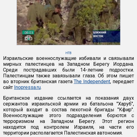
НТВ
Израильские военнослужащие избивали и связывали
мирных палестинцев на Западном Берегу Иордана.
Среди пострадавших были 14-летние подростки.
Палестинцам также завязывали глаза. Об этом пишет
во вторник британская газета
The Independent
, передает
сайт
Inopressa.ru
.
Британское издание ссылается на показания двух
сержантов израильской армии из батальона "Харуб",
который входит в состав пехотной бригады "Кфир".
Военнослужащие этого подразделения борются с
терроризмом на Западном Берегу. Этот регион
находится под контролем Израиля, на части его
территории располагается Палестинская автономия.