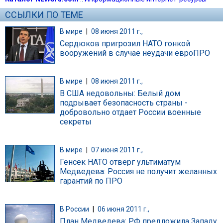
ССЫЛКИ ПО ТЕМЕ
В мире
|
08 июня 2011 г.,
Сердюков пригрозил НАТО гонкой
вооружений в случае неудачи евроПРО
В мире
|
08 июня 2011 г.,
В США недовольны: Белый дом
подрывает безопасность страны -
добровольно отдает России военные
секреты
В мире
|
07 июня 2011 г.,
Генсек НАТО отверг ультиматум
Медведева: Россия не получит желанных
гарантий по ПРО
В России
|
06 июня 2011 г.,
План Медведева: РФ предложила Западу