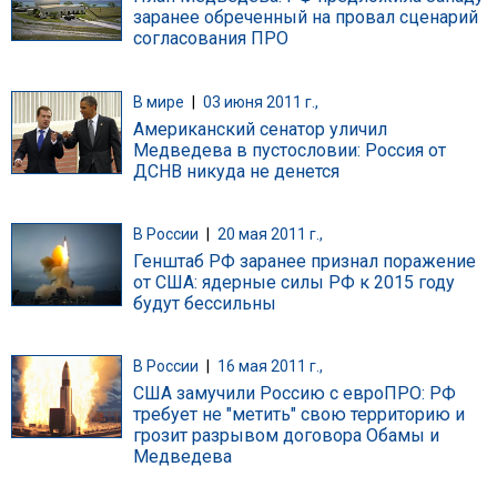
заранее обреченный на провал сценарий
согласования ПРО
В мире
|
03 июня 2011 г.,
Американский сенатор уличил
Медведева в пустословии: Россия от
ДСНВ никуда не денется
В России
|
20 мая 2011 г.,
Генштаб РФ заранее признал поражение
от США: ядерные силы РФ к 2015 году
будут бессильны
В России
|
16 мая 2011 г.,
США замучили Россию с евроПРО: РФ
требует не "метить" свою территорию и
грозит разрывом договора Обамы и
Медведева