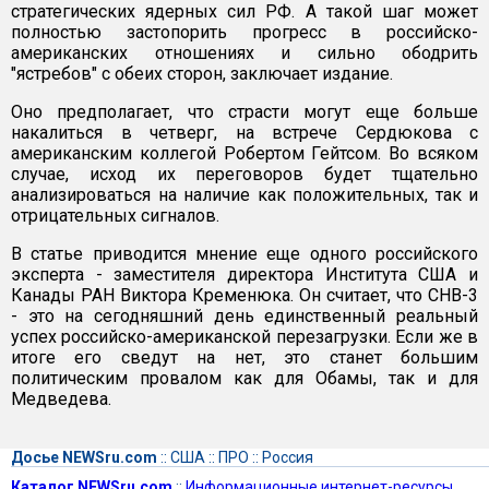
стратегических ядерных сил РФ. А такой шаг может
полностью застопорить прогресс в российско-
американских отношениях и сильно ободрить
"ястребов" с обеих сторон, заключает издание.
Оно предполагает, что страсти могут еще больше
накалиться в четверг, на встрече Сердюкова с
американским коллегой Робертом Гейтсом. Во всяком
случае, исход их переговоров будет тщательно
анализироваться на наличие как положительных, так и
отрицательных сигналов.
В статье приводится мнение еще одного российского
эксперта - заместителя директора Института США и
Канады РАН Виктора Кременюка. Он считает, что СНВ-3
- это на сегодняшний день единственный реальный
успех российско-американской перезагрузки. Если же в
итоге его сведут на нет, это станет большим
политическим провалом как для Обамы, так и для
Медведева.
Досье NEWSru.com
::
США
::
ПРО
::
Россия
Каталог NEWSru.com
::
Информационные интернет-ресурсы