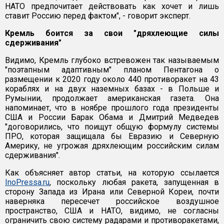
НАТО предпочитает действовать как хочет и лишь
ставит Россию перед фактом", - говорит эксперт.
Кремль боится за свои "дряхлеющие силы
сдерживания"
Видимо, Кремль глубоко встревожен так называемым
"поэтапным адаптивным" планом Пентагона о
размещении к 2020 году около 440 противоракет на 43
кораблях и на двух наземных базах - в Польше и
Румынии, продолжает американская газета. Она
напоминает, что в ноябре прошлого года президенты
США и России Барак Обама и Дмитрий Медведев
"договорились, что поищут общую формулу системы
ПРО, которая защищала бы Евразию и Северную
Америку, не угрожая дряхлеющим российским силам
сдерживания".
Как объясняет автор статьи, на которую ссылается
InoPressa.ru
, поскольку любая ракета, запущенная в
сторону Запада из Ирана или Северной Кореи, почти
наверняка пересечет российское воздушное
пространство, США и НАТО, видимо, не согласны
ограничить свою систему радарами и противоракетами,