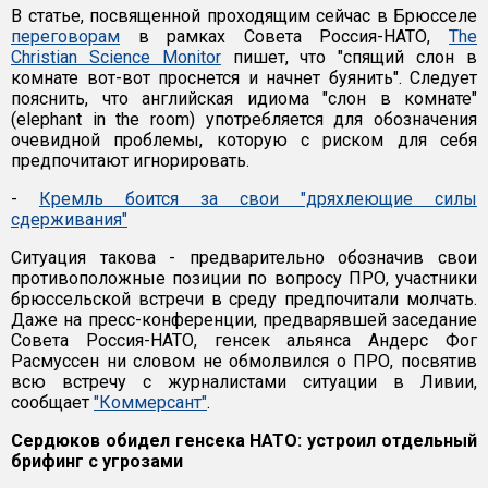
В статье, посвященной проходящим сейчас в Брюсселе
переговорам
в рамках Совета Россия-НАТО,
The
Christian Science Monitor
пишет, что "спящий слон в
комнате вот-вот проснется и начнет буянить". Следует
пояснить, что английская идиома "слон в комнате"
(elephant in the room) употребляется для обозначения
очевидной проблемы, которую с риском для себя
предпочитают игнорировать.
-
Кремль боится за свои "дряхлеющие силы
сдерживания"
Ситуация такова - предварительно обозначив свои
противоположные позиции по вопросу ПРО, участники
брюссельской встречи в среду предпочитали молчать.
Даже на пресс-конференции, предварявшей заседание
Совета Россия-НАТО, генсек альянса Андерс Фог
Расмуссен ни словом не обмолвился о ПРО, посвятив
всю встречу с журналистами ситуации в Ливии,
сообщает
"Коммерсант"
.
Сердюков обидел генсека НАТО: устроил отдельный
брифинг с угрозами