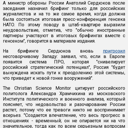
А министр обороны России Анатолий Сердюков после
заседания назначил брифинг только для российских
журналистов и на то же самое время, когда должна
была состояться итоговая пресс-конференция генсека
НАТО. По этому поводу в штаб-квартире выразили
неудовольствие, отметив, что "обычно иностранные
партнеры участвуют в итоговых брифингах вместе с
генсеком", говорится в материале издания.
На брифинге Сердюков вновь
пригрозил
несговорчивому Западу: заявил, что, если в Европе
появится система ПРО, которая "снивелирует
российский стратегический потенциал", Россия "будет
вынуждена искать пути к преодолению этой системы,
что приведет к новой гонке вооружений".
The Christian Science Monitor цитирует российского
политолога Александра Храмчихина из московского
Института политического и военного анализа, который
поясняет, что недовольство и разочарование России
растет, потому что ее тревоги никто не воспринимает
всерьез. "Создается впечатление, что весь прогресс в
отношениях - временный; он не опирается ни на что
значительное, тогда как по всем серьезным вопросам