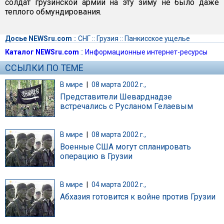
солдат грузинской армии на эту зиму не было даже
теплого обмундирования.
Досье NEWSru.com
::
СНГ
::
Грузия
::
Панкисское ущелье
Каталог NEWSru.com
::
Информационные интернет-ресурсы
ССЫЛКИ ПО ТЕМЕ
В мире
|
08 марта 2002 г.,
Представители Шеварднадзе
встречались с Русланом Гелаевым
В мире
|
08 марта 2002 г.,
Военные США могут спланировать
операцию в Грузии
В мире
|
04 марта 2002 г.,
Абхазия готовится к войне против Грузии