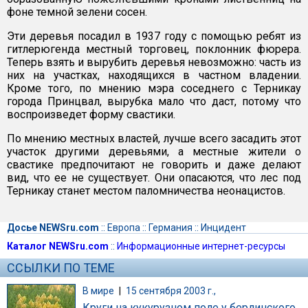
фоне темной зелени сосен.
Эти деревья посадил в 1937 году с помощью ребят из
гитлерюгенда местный торговец, поклонник фюрера.
Теперь взять и вырубить деревья невозможно: часть из
них на участках, находящихся в частном владении.
Кроме того, по мнению мэра соседнего с Терникау
города Принцвал, вырубка мало что даст, потому что
воспроизведет форму свастики.
По мнению местных властей, лучше всего засадить этот
участок другими деревьями, а местные жители о
свастике предпочитают не говорить и даже делают
вид, что ее не существует. Они опасаются, что лес под
Терникау станет местом паломничества неонацистов.
Досье NEWSru.com
::
Европа
::
Германия
::
Инцидент
Каталог NEWSru.com
::
Информационные интернет-ресурсы
ССЫЛКИ ПО ТЕМЕ
В мире
|
15 сентября 2003 г.,
Круги на кукурузном поле у берлинского