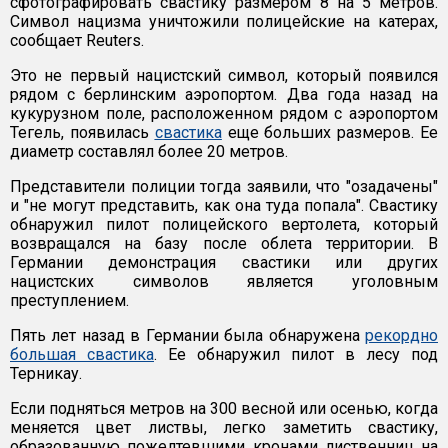
сфотографировать свастику размером 8 на 5 метров.
Символ нацизма уничтожили полицейские на катерах,
сообщает Reuters.
Это не первый нацистский символ, который появился
рядом с берлинским аэропортом. Два года назад на
кукурузном поле, расположенном рядом с аэропортом
Тегель, появилась
свастика
еще больших размеров. Ее
диаметр составлял более 20 метров.
Представители полиции тогда заявили, что "озадачены"
и "не могут представить, как она туда попала". Свастику
обнаружил пилот полицейского вертолета, который
возвращался на базу после облета территории. В
Германии демонстрация свастики или других
нацистских символов является уголовным
преступлением.
Пять лет назад в Германии была обнаружена
рекордно
большая свастика
. Ее обнаружил пилот в лесу под
Терникау.
Если подняться метров на 300 весной или осенью, когда
меняется цвет листвы, легко заметить свастику,
образованную пожелтевшими кронами лиственниц на