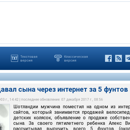
Текстовая
Классическая
версия
версия
сына через интернет за 5 фунтов
авал сына через интернет за 5 фунтов
3 г., 14:42 | последнее обновление: 07 декабря 2017 г., 08:56
Шотландии мужчина поместил на одном из интер
сайтов, который занимается продажей велосипе
детских колясок, объявление о продаже собстве
сына. За своего пятилетнего ребенка Алекс Ви
рассчитывал выручить всего 5 фунтов (око