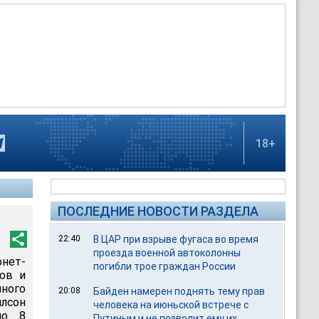
18+
ПОСЛЕДНИЕ НОВОСТИ РАЗДЕЛА
22:40
В ЦАР при взрыве фугаса во время
проезда военной автоколонны
нет-
погибли трое граждан России
дов и
нного
20:08
Байден намерен поднять тему прав
лсон
человека на июньской встрече с
ло 8
Путиным и не позволит ему их