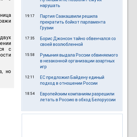
нарушать
ница
19:17
Партия Саакашвили решила
ражи
прекратить бойкот парламента
Грузии
 двух
17:35
Борис Джонсон тайно обвенчался со
лении
своей возлюбленной
ся с
ности
15:58
Румыния выдала России обвиняемого
в незаконной организации азартных
игр
з, но
12:11
ЕС предложил Байдену единый
подход в отношении России
18:54
Европейским компаниям разрешили
летать в Россию в обход Белоруссии