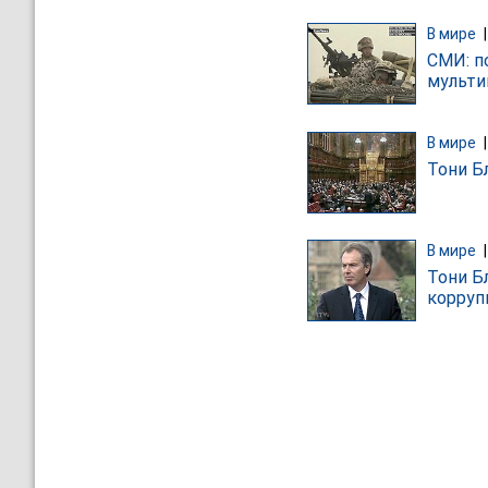
В мире
СМИ: п
мульти
В мире
Тони Б
В мире
Тони Б
корруп