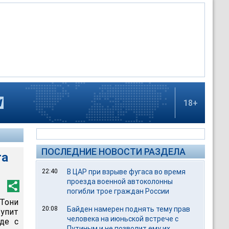
18+
ПОСЛЕДНИЕ НОВОСТИ РАЗДЕЛА
та
22:40
В ЦАР при взрыве фугаса во время
проезда военной автоколонны
погибли трое граждан России
Тони
20:08
Байден намерен поднять тему прав
тупит
человека на июньской встрече с
де с
Путиным и не позволит ему их