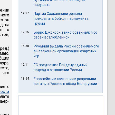
нарушать
ении
19:17
Партия Саакашвили решила
чного
прекратить бойкот парламента
го он
Грузии
лд на
ит о
17:35
Борис Джонсон тайно обвенчался со
тов,
своей возлюбленной
15:58
Румыния выдала России обвиняемого
ред.)
в незаконной организации азартных
умаю,
игр
бщил
лэра.
12:11
ЕС предложил Байдену единый
есто,
подход в отношении России
, что
18:54
Европейским компаниям разрешили
летать в Россию в обход Белоруссии
ния с
поста
алате
мьер-