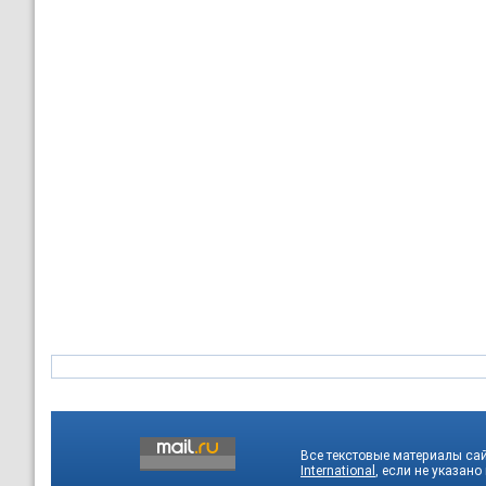
Все текстовые материалы са
International
, если не указано