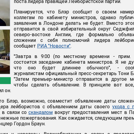
поста лидера правящей Лейбористской партии.
Планируется, что Блэр сообщит о своем намер
коллегам по кабинету министров, однако публи
заявления в Лондоне делать не будет. Вместо это
отправится в свой избирательный округ Седжфи
северо-востоке Англии, где формально объяв
сложении с себя полномочий лидера лейборис
сообщает
РИА "Новости"
.
"Завтра в 9:00 (по местному времени - прим. 
состоится заседание кабинета министров. Я не д
что оно будет длиннее обычного", - соо
журналистам официальный пресс-секретарь Тони Б
"Затем премьер-министр отправится в другое м
чтобы сделать объявление. В принципе вот все
л он.
что Блэр, возможно, совместит объявление даты сложе
дера лейбористов с объявлением даты своего
ухода с 
а
в связи со
скандалом
вокруг предоставления мест в П
енежные пожертвования. Как ожидается, следующим пре
нцлер Гордон Браун.