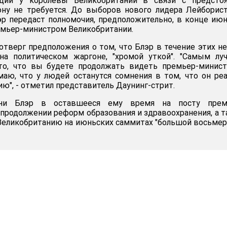
нции у королевы Великобритании в связи с предсто
ону не требуется. До выборов нового лидера Лейборис
эр передаст полномочия, предположительно, в конце июн
емьер-министром Великобритании.
 отверг предположения о том, что Блэр в течение этих н
 на политическом жаргоне, "хромой уткой". "Самым л
то, что вы будете продолжать видеть премьер-минист
маю, что у людей останутся сомнения в том, что он ре
ю", - отметил представитель Даунинг-стрит.
они Блэр в оставшееся ему время на посту прем
 продолжении реформ образования и здравоохранения, а 
Великобританию на июньских саммитах "большой восьмер