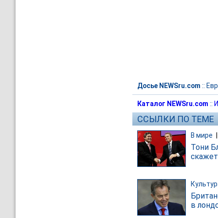
Досье NEWSru.com
::
Евр
Каталог NEWSru.com
::
И
ССЫЛКИ ПО ТЕМЕ
В мире
Тони Б
скажет
Культур
Британ
в лонд