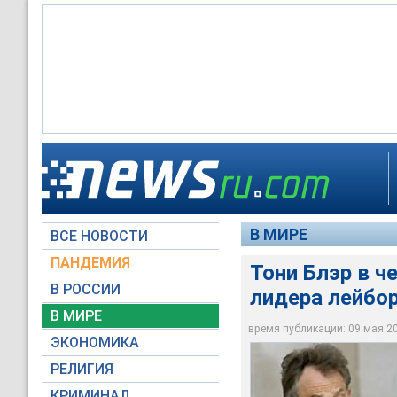
"Завтра в 9:00 (по 
До выборов нового 
министров. Я не ду
полномочия, предпо
Тони Блэр в четвер
официальный пресс
министром Великоб
В МИРЕ
ВСЕ НОВОСТИ
Reuters
НТВ
НТВ
ПАНДЕМИЯ
Тони Блэр в ч
В РОССИИ
лидера лейбо
В МИРЕ
время публикации: 09 мая 200
ЭКОНОМИКА
РЕЛИГИЯ
КРИМИНАЛ