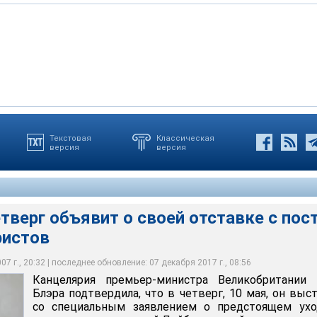
Текстовая
Классическая
версия
версия
местному времени - прим. ред.) состоится заседание кабинета
лидера Лейбористской партии, которому Блэр передаст
маю, что оно будет длиннее обычного", - сообщил журналистам
ложительно, в конце июня, он будет оставаться премьер-
г объявит о своей отставке с поста лидера лейбористов
-секретарь Тони Блэра
ритании
етверг объявит о своей отставке с пос
ристов
7 г., 20:32 | последнее обновление: 07 декабря 2017 г., 08:56
Канцелярия премьер-министра Великобритании 
Блэра подтвердила, что в четверг, 10 мая, он выс
со специальным заявлением о предстоящем ухо