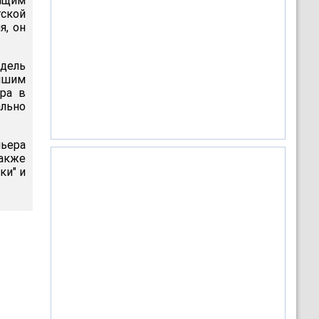
ящим
тской
я, он
едель
учшим
ра в
ально
ьера
также
ки" и