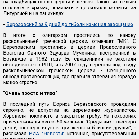
на кладбищах около церквей нельзя. Также их нельзя
отпевать в храмах, поминать в церковной молитве за
Литургией и на панихидах.
-
Березовский за 9 дней до гибели изменил завещание
В итоге с олигархом простились по канону
раскольничьей греческой церкви, отмечает "МК". С
Березовским простились в церкви Православного
Братства Святого Эдуарда Мученика, построенной в
Бруквуде в 1982 году. Ее священники не захотели
объединяться с РПЦ, и в 2007 году перешли под эгиду
раскольнической греческой церкви - Священного
синода противостоящих, где правила отпевания гораздо
менее строгие.
"Очень просто и тихо"
В последний путь Бориса Березовского проводили
скромно, не допустив на церемонию журналистов.
Хоронили покойного в закрытом гробу. На похоронах
присутствовали около 60 человек. "Среди них - шестеро
детей, шестеро внуков, три жены и близкие друзья", -
рассказал
РИА "Новости"
источник, присутствовавший