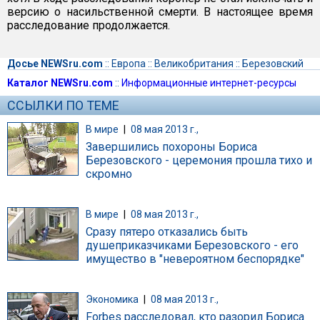
версию о насильственной смерти. В настоящее время
расследование продолжается.
Досье NEWSru.com
::
Европа
::
Великобритания
::
Березовский
Каталог NEWSru.com
::
Информационные интернет-ресурсы
ССЫЛКИ ПО ТЕМЕ
В мире
|
08 мая 2013 г.,
Завершились похороны Бориса
Березовского - церемония прошла тихо и
скромно
В мире
|
08 мая 2013 г.,
Сразу пятеро отказались быть
душеприказчиками Березовского - его
имущество в "невероятном беспорядке"
Экономика
|
08 мая 2013 г.,
Forbes расследовал, кто разорил Бориса