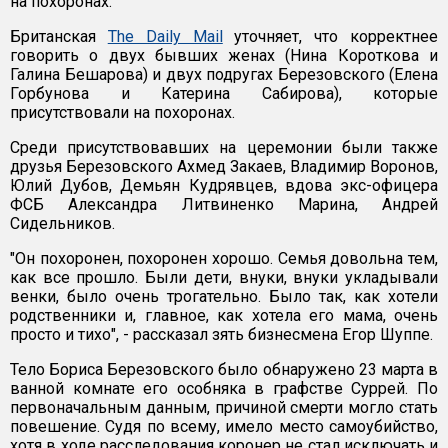
на похоронах.
Британская
The Daily Mail
уточняет, что корректнее
говорить о двух бывших женах (Нина Короткова и
Галина Бешарова) и двух подругах Березовского (Елена
Горбунова и Катерина Сабирова), которые
присутствовали на похоронах.
Среди присутствовавших на церемонии были также
друзья Березовского Ахмед Закаев, Владимир Воронов,
Юлий Дубов, Демьян Кудрявцев, вдова экс-офицера
ФСБ Александра Литвиненко Марина, Андрей
Сидельников.
"Он похоронен, похоронен хорошо. Семья довольна тем,
как все прошло. Были дети, внуки, внуки укладывали
венки, было очень трогательно. Было так, как хотели
родственники и, главное, как хотела его мама, очень
просто и тихо", - рассказал зять бизнесмена Егор Шуппе.
Тело Бориса Березовского было обнаружено 23 марта в
ванной комнате его особняка в графстве Суррей. По
первоначальным данным, причиной смерти могло стать
повешение. Судя по всему, имело место самоубийство,
хотя в ходе расследования коронер не стал исключать и