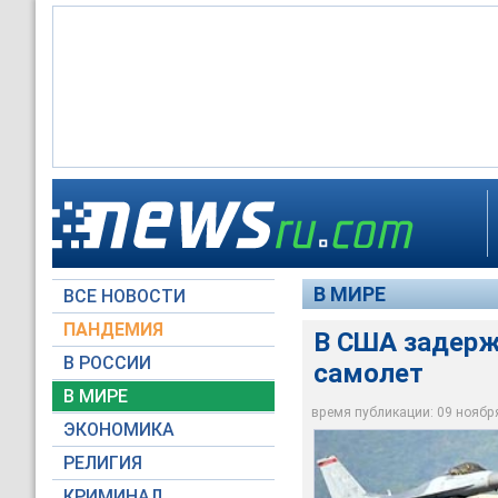
В штате Флорида се
Основанием для зад
и задержана сама 
самолета находила
После многочасовог
В МИРЕ
ВСЕ НОВОСТИ
Архив NTVRU.com
Архив NTVRU.com
Архив NTVRU.com
ПАНДЕМИЯ
В США задерж
В РОССИИ
самолет
В МИРЕ
время публикации: 09 ноября 
ЭКОНОМИКА
РЕЛИГИЯ
КРИМИНАЛ