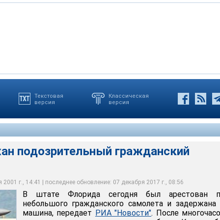
Текстовая
Классическая
версия
версия
годня был арестован пилот небольшого гражданского самолета
ержания самолета стало подозрение в том, что на борту
машина
сь взрывчатка
о допроса пилот выпущен на свободу
ан подозрительный гражданский
2001 г., 14:41 | последнее обновление: 07 декабря 2017 г., 08:56
В штате Флорида сегодня был арестован п
небольшого гражданского самолета и задержана
машина, передает
РИА "Новости"
. После многочас