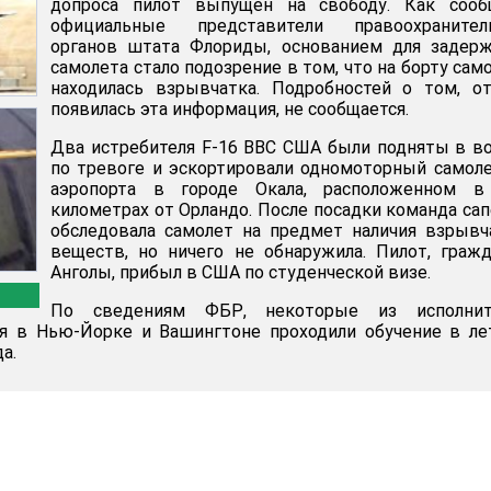
допроса пилот выпущен на свободу. Как сооб
официальные представители правоохранител
органов штата Флориды, основанием для задерж
самолета стало подозрение в том, что на борту сам
находилась взрывчатка. Подробностей о том, о
появилась эта информация, не сообщается.
Два истребителя F-16 ВВС США были подняты в в
по тревоге и эскортировали одномоторный самол
аэропорта в городе Окала, расположенном в
километрах от Орландо. После посадки команда са
обследовала самолет на предмет наличия взрыв
веществ, но ничего не обнаружила. Пилот, граж
Анголы, прибыл в США по студенческой визе.
По сведениям ФБР, некоторые из исполнит
ря в Нью-Йорке и Вашингтоне проходили обучение в л
а.