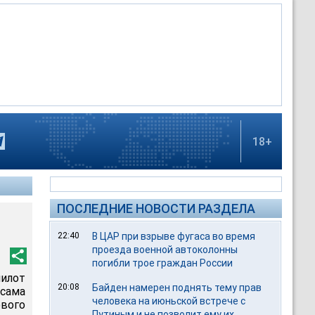
18+
ПОСЛЕДНИЕ НОВОСТИ РАЗДЕЛА
22:40
В ЦАР при взрыве фугаса во время
проезда военной автоколонны
погибли трое граждан России
илот
20:08
Байден намерен поднять тему прав
 сама
человека на июньской встрече с
ового
Путиным и не позволит ему их