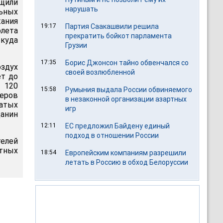
щили
нарушать
ьных
ания
19:17
Партия Саакашвили решила
олета
прекратить бойкот парламента
ткуда
Грузии
17:35
Борис Джонсон тайно обвенчался со
оздух
своей возлюбленной
ет до
 120
15:58
Румыния выдала России обвиняемого
перов
в незаконной организации азартных
чатых
игр
данин
12:11
ЕС предложил Байдену единый
подход в отношении России
елей
етных
18:54
Европейским компаниям разрешили
летать в Россию в обход Белоруссии