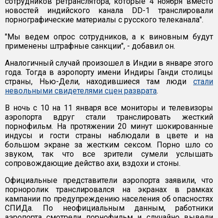
сотрудников ретранслятора, которые 4 ноября вместо
новостей индийского канала DD-1 транслировали
порнографические материалы с русского телеканала".
"Мы ведем опрос сотрудников, а к виновным будут
применены штрафные санкции", - добавил он.
Аналогичный случай произошел в Индии в январе этого
года. Тогда в аэропорту имени Индиры Ганди столицы
страны, Нью-Дели, находившиеся там люди
стали
невольными свидетелями сцен разврата
.
В ночь с 10 на 11 января все мониторы и телевизоры
аэропорта вдруг стали транслировать жесткий
порнофильм. На протяжении 20 минут шокированные
индусы и гости страны наблюдали в цвете и на
большом экране за жестким сексом. Порно шло со
звуком, так что все зрители сумели услышать
сопровождающие действо ахи, вздохи и стоны.
Официальные представители аэропорта заявили, что
порноролик транслировался на экранах в рамках
кампании по предупреждению населения об опасностях
СПИДа. По неофициальным данным, работники
аэропорта смотрели порнофильм и случайно вывели