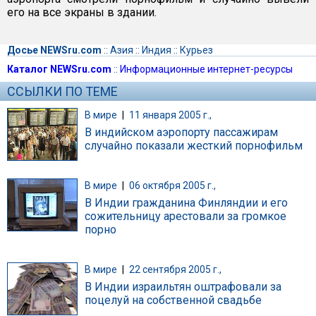
его на все экраны в здании.
Досье NEWSru.com
::
Азия
::
Индия
::
Курьез
Каталог NEWSru.com
::
Информационные интернет-ресурсы
ССЫЛКИ ПО ТЕМЕ
В мире
|
11 января 2005 г.,
В индийском аэропорту пассажирам
случайно показали жесткий порнофильм
В мире
|
06 октября 2005 г.,
В Индии гражданина Финляндии и его
сожительницу арестовали за громкое
порно
В мире
|
22 сентября 2005 г.,
В Индии израильтян оштрафовали за
поцелуй на собственной свадьбе