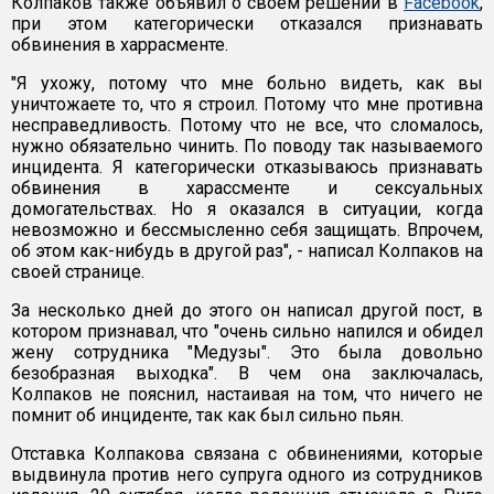
Колпаков также объявил о своем решении в
Facebook
,
при этом категорически отказался признавать
обвинения в харрасменте.
"Я ухожу, потому что мне больно видеть, как вы
уничтожаете то, что я строил. Потому что мне противна
несправедливость. Потому что не все, что сломалось,
нужно обязательно чинить. По поводу так называемого
инцидента. Я категорически отказываюсь признавать
обвинения в харассменте и сексуальных
домогательствах. Но я оказался в ситуации, когда
невозможно и бессмысленно себя защищать. Впрочем,
об этом как-нибудь в другой раз", - написал Колпаков на
своей странице.
За несколько дней до этого он написал другой пост, в
котором признавал, что "очень сильно напился и обидел
жену сотрудника "Медузы". Это была довольно
безобразная выходка". В чем она заключалась,
Колпаков не пояснил, настаивая на том, что ничего не
помнит об инциденте, так как был сильно пьян.
Отставка Колпакова связана с обвинениями, которые
выдвинула против него супруга одного из сотрудников