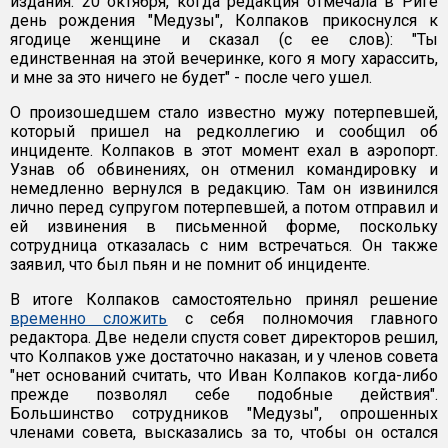
издания. 20 октября, когда редакция отмечала в Риге
день рождения "Медузы", Колпаков прикоснулся к
ягодице женщине и сказал (с ее слов): "Ты
единственная на этой вечеринке, кого я могу харассить,
и мне за это ничего не будет" - после чего ушел.
О произошедшем стало известно мужу потерпевшей,
который пришел на редколлегию и сообщил об
инциденте. Колпаков в этот момент ехал в аэропорт.
Узнав об обвинениях, он отменил командировку и
немедленно вернулся в редакцию. Там он извинился
лично перед супругом потерпевшей, а потом отправил и
ей извинения в письменной форме, поскольку
сотрудница отказалась с ним встречаться. Он также
заявил, что был пьян и не помнит об инциденте.
В итоге Колпаков самостоятельно принял решение
временно сложить
с себя полномочия главного
редактора. Две недели спустя совет директоров решил,
что Колпаков уже достаточно наказан, и у членов совета
"нет оснований считать, что Иван Колпаков когда-либо
прежде позволял себе подобные действия".
Большинство сотрудников "Медузы", опрошенных
членами совета, высказались за то, чтобы он остался