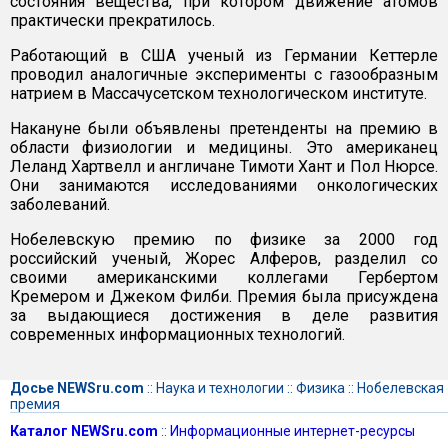
состояния вещества, при котором движение атомов
практически прекратилось.
Работающий в США ученый из Германии Кеттерле
проводил аналогичные эксперименты с газообразным
натрием в Массачусетском технологическом институте.
Накануне были объявлены претенденты на премию в
области физиологии и медицины. Это американец
Леланд Хартвелл и англичане Тимоти Хант и Пол Нюрсе.
Они занимаются исследованиями онкологических
заболеваний.
Нобелевскую премию по физике за 2000 год
российский ученый, Жорес Алферов, разделил со
своими американскими коллегами Гербертом
Кремером и Джеком Филби. Премия была присуждена
за выдающиеся достижения в деле развития
современных информационных технологий.
Досье NEWSru.com
::
Наука и технологии
::
Физика
::
Нобелевская
премия
Каталог NEWSru.com
::
Информационные интернет-ресурсы