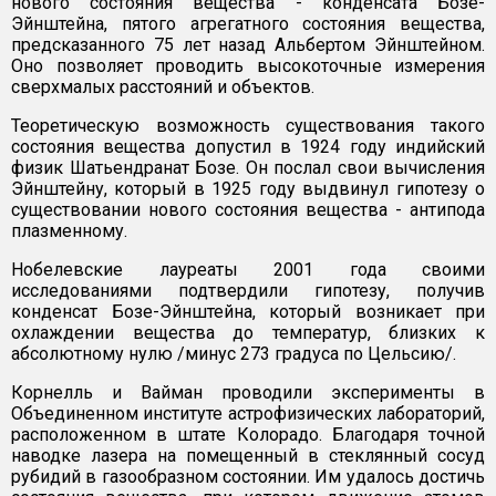
нового состояния вещества - конденсата Бозе-
Эйнштейна, пятого агрегатного состояния вещества,
предсказанного 75 лет назад Альбертом Эйнштейном.
Оно позволяет проводить высокоточные измерения
сверхмалых расстояний и объектов.
Теоретическую возможность существования такого
состояния вещества допустил в 1924 году индийский
физик Шатьендранат Бозе. Он послал свои вычисления
Эйнштейну, который в 1925 году выдвинул гипотезу о
существовании нового состояния вещества - антипода
плазменному.
Нобелевские лауреаты 2001 года своими
исследованиями подтвердили гипотезу, получив
конденсат Бозе-Эйнштейна, который возникает при
охлаждении вещества до температур, близких к
абсолютному нулю /минус 273 градуса по Цельсию/.
Корнелль и Вайман проводили эксперименты в
Объединенном институте астрофизических лабораторий,
расположенном в штате Колорадо. Благодаря точной
наводке лазера на помещенный в стеклянный сосуд
рубидий в газообразном состоянии. Им удалось достичь