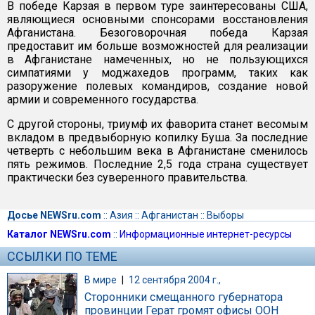
В победе Карзая в первом туре заинтересованы США,
являющиеся основными спонсорами восстановления
Афганистана. Безоговорочная победа Карзая
предоставит им больше возможностей для реализации
в Афганистане намеченных, но не пользующихся
симпатиями у моджахедов программ, таких как
разоружение полевых командиров, создание новой
армии и современного государства.
С другой стороны, триумф их фаворита станет весомым
вкладом в предвыборную копилку Буша. За последние
четверть с небольшим века в Афганистане сменилось
пять режимов. Последние 2,5 года страна существует
практически без суверенного правительства.
Досье NEWSru.com
::
Азия
::
Афганистан
::
Выборы
Каталог NEWSru.com
::
Информационные интернет-ресурсы
ССЫЛКИ ПО ТЕМЕ
В мире
|
12 сентября 2004 г.,
Сторонники смещанного губернатора
провинции Герат громят офисы ООН