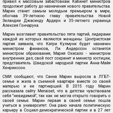
привел к массовым забастовкам. Кабинет министров
продолжит работу до назначения нового правительства.
Марин станет самым молодым премьером в мире,
обогнав 39-летнюю главу правительства Новой
Зеландии Джасинду Ардерн и 35-летнего украинца
Алексея Гончарука.
Марин возглавит правительство пяти партий, лидерами
каждой из которых являются женщины. Центристская
партия заявила, что Катри Кулмуни будет назначен
министром финансов, Ли Андерссон останется
министром образования, Мария Охисало - министром
внутренних дел, свой пост сохранит и министр юстиции,
представитель Шведской народной партии Анна-Майя
Хенрикссон.
СМИ сообщают, что Санна Марин выросла в ЛГБТ-
семье и жила в съемной квартире вместе со своей
матерью и ее партнершей. В 2015 году Марин
рассказала сайту Menaiset, что в детстве чувствовала
себя "невидимой", так как не могла открыто говорить о
своей семье. Марин первая в своей семье пошла
учиться в университет. Она рано начала политическую
карьеру в Социал-демократической партии и в 27 лет