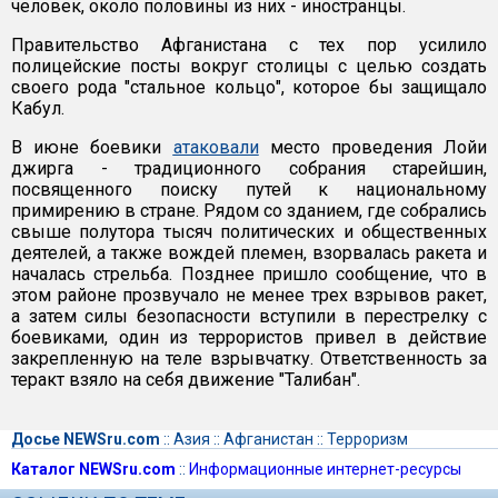
человек, около половины из них - иностранцы.
Правительство Афганистана с тех пор усилило
полицейские посты вокруг столицы с целью создать
своего рода "стальное кольцо", которое бы защищало
Кабул.
В июне боевики
атаковали
место проведения Лойи
джирга - традиционного собрания старейшин,
посвященного поиску путей к национальному
примирению в стране. Рядом со зданием, где собрались
свыше полутора тысяч политических и общественных
деятелей, а также вождей племен, взорвалась ракета и
началась стрельба. Позднее пришло сообщение, что в
этом районе прозвучало не менее трех взрывов ракет,
а затем силы безопасности вступили в перестрелку с
боевиками, один из террористов привел в действие
закрепленную на теле взрывчатку. Ответственность за
теракт взяло на себя движение "Талибан".
Досье NEWSru.com
::
Азия
::
Афганистан
::
Терроризм
Каталог NEWSru.com
::
Информационные интернет-ресурсы