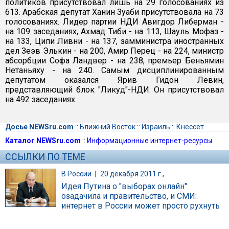
политиков присутствовал лишь на 29 голосованиях из
613. Арабская депутат Ханин Зуаби присутствовала на 73
голосованиях. Лидер партии НДИ Авигдор Либерман -
на 109 заседаниях, Ахмад Тиби - на 113, Шауль Мофаз -
на 133, Ципи Ливни - на 137, замминистра иностранных
дел Зеэв Элькин - на 200, Амир Перец - на 224, министр
абсорбции Софа Ландвер - на 238, премьер Беньямин
Нетаньяху - на 240. Самым дисциплинированным
депутатом оказался Ярив Гидон Левин,
представляющий блок "Ликуд"-НДИ. Он присутствовал
на 492 заседаниях.
Досье NEWSru.com
::
Ближний Восток
::
Израиль
::
Кнессет
Каталог NEWSru.com
::
Информационные интернет-ресурсы
ССЫЛКИ ПО ТЕМЕ
В России
|
20 декабря 2011 г.,
Идея Путина о "выборах онлайн"
озадачила и правительство, и СМИ:
интернет в России может просто рухнуть