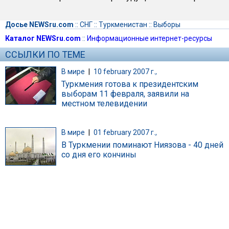
Досье NEWSru.com
::
СНГ
::
Туркменистан
::
Выборы
Каталог NEWSru.com
::
Информационные интернет-ресурсы
ССЫЛКИ ПО ТЕМЕ
В мире
|
10 february 2007 г.,
Туркмения готова к президентским
выборам 11 февраля, заявили на
местном телевидении
В мире
|
01 february 2007 г.,
В Туркмении поминают Ниязова - 40 дней
со дня его кончины