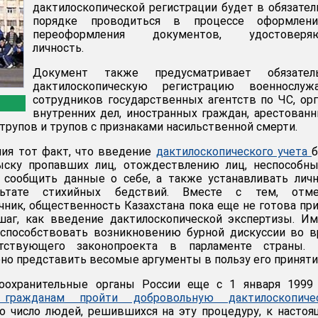
дактилоскопической регистрации будет в обязате
порядке проводиться в процессе оформлен
переоформления документов, удостоверя
личность.
Документ также предусматривает обязател
дактилоскопическую регистрацию военнослужа
сотрудников государственных агентств по ЧС, ор
внутренних дел, иностранных граждан, арестованн
трупов и трупов с признаками насильственной смерти.
ия тот факт, что введение
дактилоскопического учета
ыску пропавших лиц, отождествлению лиц, неспособны
 сообщить данные о себе, а также устанавливать лич
ьтате стихийных бедствий. Вместе с тем, отме
ник, общественность Казахстана пока еще не готова пр
шаг, как введение дактилоскопической экспертизы. И
способствовать возникновению бурной дискуссии во в
етствующего законопроекта в парламенте страны.
но представить весомые аргументы в пользу его приняти
оохранительные органы России еще с 1 января 1999 
гражданам пройти добровольную дактилоскопиче
ко число людей, решившихся на эту процедуру, к насто