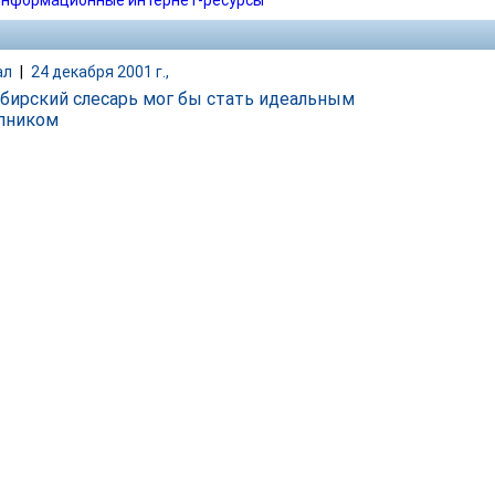
нформационные интернет-ресурсы
ал
|
24 декабря 2001 г.,
бирский слесарь мог бы стать идеальным
пником