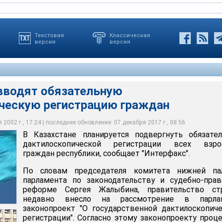
Текстовая
Классическая
версия
версия
 вводят обязательную
ческую регистрацию граждан
руется подвергнуть обязательной дактилоскопической
ны недавно внесло на рассмотрение в парламент
тков пальцев будет проводиться в процессе оформления и
зрослых граждан республики
аконопроект
кументов, удостоверяющих личность
искуссия во время обсуждения законопроекта в парламенте
ахстана пока еще не готова пойти на столь радикальный шаг
2002 г., 17:24 | последнее обновление: 07 декабря 2017 г., 08:56
В Казахстане планируется подвергнуть обязате
дактилоскопической регистрации всех взро
граждан республики, сообщает "Интерфакс".
По словам председателя комитета нижней па
парламента по законодательству и судебно-пра
реформе Сергея Жалыбина, правительство ст
недавно внесло на рассмотрение в парла
законопроект "О государственной дактилоскопич
регистрации". Согласно этому законопроекту проц