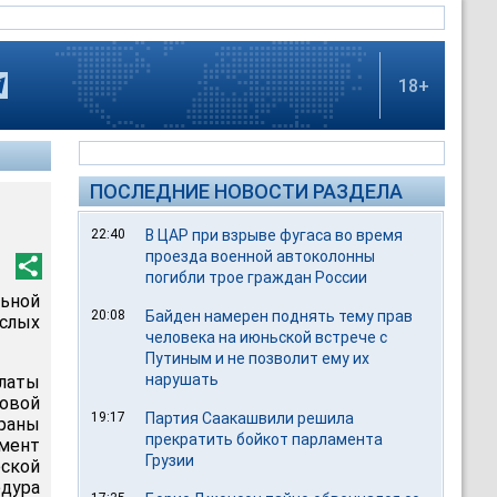
18+
ПОСЛЕДНИЕ НОВОСТИ РАЗДЕЛА
22:40
В ЦАР при взрыве фугаса во время
проезда военной автоколонны
погибли трое граждан России
льной
20:08
Байден намерен поднять тему прав
слых
человека на июньской встрече с
Путиным и не позволит ему их
нарушать
латы
вовой
19:17
Партия Саакашвили решила
раны
прекратить бойкот парламента
мент
Грузии
еской
едура