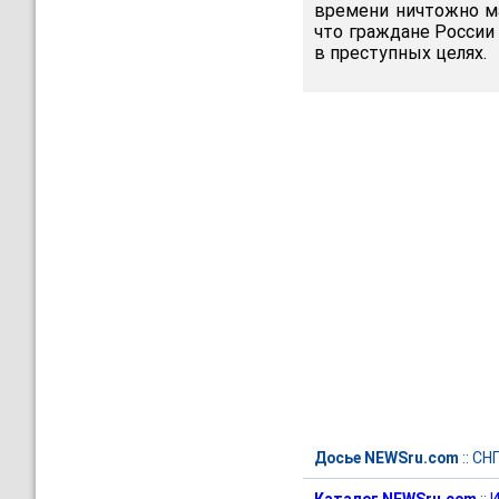
времени ничтожно ма
что граждане России 
в преступных целях.
Досье NEWSru.com
::
СН