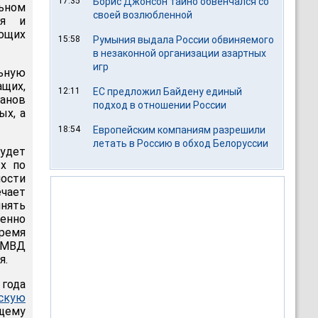
17:35
Борис Джонсон тайно обвенчался со
льном
своей возлюбленной
ия и
ющих
15:58
Румыния выдала России обвиняемого
в незаконной организации азартных
игр
ьную
щих,
12:11
ЕС предложил Байдену единый
ганов
подход в отношении России
ых, а
18:54
Европейским компаниям разрешили
летать в Россию в обход Белоруссии
будет
х по
ности
чает
инять
менно
ремя
 МВД
я.
года
скую
ящему