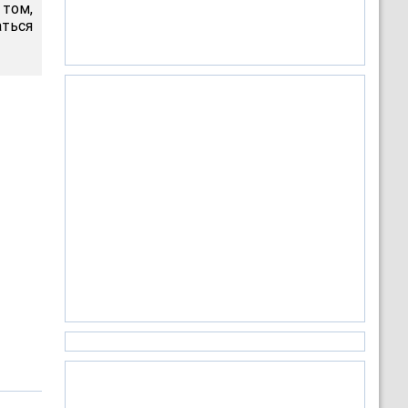
 том,
аться