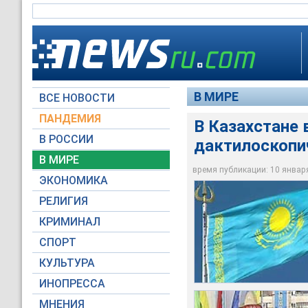
В МИРЕ
ВСЕ НОВОСТИ
ПАНДЕМИЯ
В Казахстане
В РОССИИ
дактилоскопи
В Казахстане плани
Правительство стра
Регистрация отпеча
В МИРЕ
регистрации всех в
соответствующий з
переоформления до
Ожидается бурная д
Общественность Каз
время публикации: 10 января 
ЭКОНОМИКА
Архив NTVRU.com
Архив NTVRU.com
Архив NTVRU.com
Архив NTVRU.com
Архив NTVRU.com
РЕЛИГИЯ
КРИМИНАЛ
СПОРТ
КУЛЬТУРА
ИНОПРЕССА
МНЕНИЯ