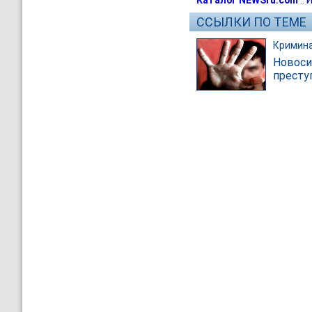
Каталог NEWSru.com
::
И
ССЫЛКИ ПО ТЕМЕ
Кримин
Новоси
престу