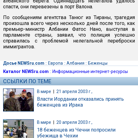
албанского берега. Одиннадцать нелегалов удалось
спасти, они перевезены в порт Валона.
По сообщениям агентства Танюг из Тираны, трагедия
произошла всего через несколько дней после того, как
премьер-министр Албании Фатос Нано, выступая в
парламенте страны, заявил, что полиция успешно
справилась с проблемой нелегальной переброски
иммигрантов.
Досье NEWSru.com
::
Европа
::
Албания
::
Беженцы
Каталог NEWSru.com
::
Информационные интернет-ресурсы
ССЫЛКИ ПО ТЕМЕ
В мире
|
21 апреля 2003 г.,
Власти Иордании отказались принять
беженцев из Ирака
В мире
|
20 апреля 2003 г.,
18 беженцев из Чечни попросили
убежища в Чехии