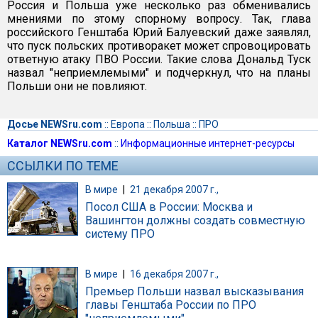
Россия и Польша уже несколько раз обменивались
мнениями по этому спорному вопросу. Так, глава
российского Генштаба Юрий Балуевский даже заявлял,
что пуск польских противоракет может спровоцировать
ответную атаку ПВО России. Такие слова Дональд Туск
назвал "неприемлемыми" и подчеркнул, что на планы
Польши они не повлияют.
Досье NEWSru.com
::
Европа
::
Польша
::
ПРО
Каталог NEWSru.com
::
Информационные интернет-ресурсы
ССЫЛКИ ПО ТЕМЕ
В мире
|
21 декабря 2007 г.,
Посол США в России: Москва и
Вашингтон должны создать совместную
систему ПРО
В мире
|
16 декабря 2007 г.,
Премьер Польши назвал высказывания
главы Генштаба России по ПРО