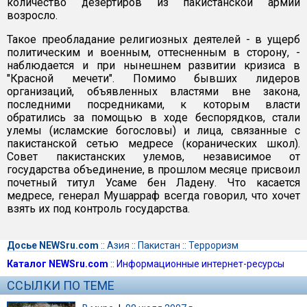
количество дезертиров из пакистанской армии
возросло.
Такое преобладание религиозных деятелей - в ущерб
политическим и военным, оттесненным в сторону, -
наблюдается и при нынешнем развитии кризиса в
"Красной мечети". Помимо бывших лидеров
организаций, объявленных властями вне закона,
последними посредниками, к которым власти
обратились за помощью в ходе беспорядков, стали
улемы (исламские богословы) и лица, связанные с
пакистанской сетью медресе (коранических школ).
Совет пакистанских улемов, независимое от
государства объединение, в прошлом месяце присвоил
почетный титул Усаме бен Ладену. Что касается
медресе, генерал Мушарраф всегда говорил, что хочет
взять их под контроль государства.
Досье NEWSru.com
::
Азия
::
Пакистан
::
Терроризм
Каталог NEWSru.com
::
Информационные интернет-ресурсы
ССЫЛКИ ПО ТЕМЕ