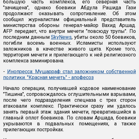
большую часть комплекса, его северная часть
"зачищена", однако боевики Абдула Рашида Гази
продолжают оказывать сопротивление. Об этом
сообщил журналистам официальный представитель
министерства обороны генерал-майор Вахид Аршад.
AFP передает, что внутри мечети "повсюду трупы". По
последним данным
SkyNews
, убиты около 50 боевиков,
погибли восемь военных. Исламисты используют
заложников в качестве живого щита. Кроме того,
территория мечети и прилегающего к ней религиозного
комплекса заминирована.
-
Инопресса: Мушарраф стал заложником собственной
политики. "Красная мечеть" - апофесоз
Начало операции, получившей кодовое наименование
"Тишина", сопровождалось оглушительными взрывами,
после чего подразделения спецназа с трех сторон
атаковали комплекс. Практически сразу им удалось
занять первый этаж здания мечети, превратившийся в
главный оплот боевиков. По словам Аршада, боевики
укрываются в подвальных помещениях, а также
прилегающих постройках.