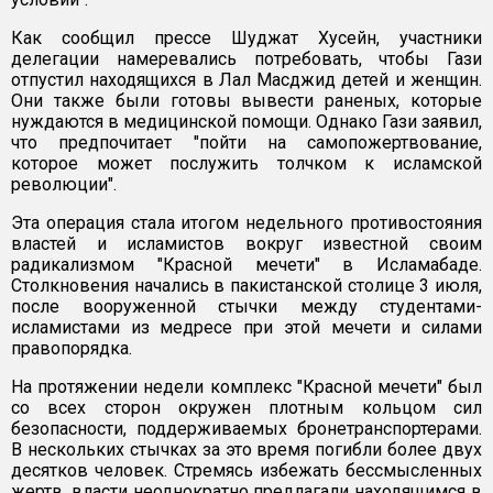
Как сообщил прессе Шуджат Хусейн, участники
делегации намеревались потребовать, чтобы Гази
отпустил находящихся в Лал Масджид детей и женщин.
Они также были готовы вывести раненых, которые
нуждаются в медицинской помощи. Однако Гази заявил,
что предпочитает "пойти на самопожертвование,
которое может послужить толчком к исламской
революции".
Эта операция стала итогом недельного противостояния
властей и исламистов вокруг известной своим
радикализмом "Красной мечети" в Исламабаде.
Столкновения начались в пакистанской столице 3 июля,
после вооруженной стычки между студентами-
исламистами из медресе при этой мечети и силами
правопорядка.
На протяжении недели комплекс "Красной мечети" был
со всех сторон окружен плотным кольцом сил
безопасности, поддерживаемых бронетранспортерами.
В нескольких стычках за это время погибли более двух
десятков человек. Стремясь избежать бессмысленных
жертв, власти неоднократно предлагали находящимся в