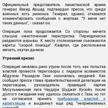
Официальный представитель пакистанской армии
генерал Вахид Аршад подтвердил прессе, что среди
военных есть раненые. Генерал, однако, отказался
комментировать сообщения о жертвах. "У меня нет
таких данных", - сказал он.
Операция пока продолжается. Со стороны мечети
слышна ожесточенная перестрелка. Периодически
раздаются взрывы. К месту столкновения съезжаются
кареты "скорой помощи". Квартал, где расположена
мечеть, окутан дымом.
Утренний кризис
Операция началась рано утром после того, как попытка
властей провести переговоры с лидером исламистов
Абдулом Рашидом Гази окончилась неудачей. Как
сообщил прессе глава правительственной делегации на
переговорах, руководитель правящей партии
Мусульманская лига Чаудхри Шуджат Хусейн, после
долгого ожидания ему удалось связаться с Гази, но тот
не согласился принять
требование властей о
капитуляции
и выдвинул еще ряд "неприемлемых
условий".