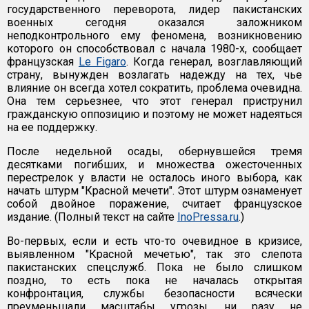
государственного переворота, лидер пакистанских
военных сегодня оказался заложником
неподконтрольного ему феномена, возникновению
которого он способствовал с начала 1980-х, сообщает
французская
Le Figaro
. Когда генерал, возглавляющий
страну, вынужден возлагать надежду на тех, чье
влияние он всегда хотел сократить, проблема очевидна.
Она тем серьезнее, что этот генерал приструнил
гражданскую оппозицию и поэтому не может надеяться
на ее поддержку.
После недельной осады, обернувшейся тремя
десятками погибших, и множества ожесточенных
перестрелок у власти не осталось иного выбора, как
начать штурм "Красной мечети". Этот штурм ознаменует
собой двойное поражение, считает французское
издание. (Полный текст на сайте
InoPressa.ru
.)
Во-первых, если и есть что-то очевидное в кризисе,
выявленном "Красной мечетью", так это слепота
пакистанских спецслужб. Пока не было слишком
поздно, то есть пока не началась открытая
конфронтация, службы безопасности всячески
преуменьшали масштабы угрозы, ни разу не