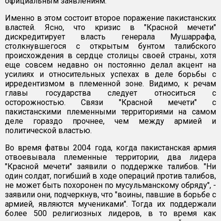
официальным заявлениям.
Именно в этом состоит второе поражение пакистанских
властей. Ясно, что кризис в "Красной мечети"
дискредитирует власть генерала Мушаррафа,
столкнувшегося с открытым бунтом талибского
происхождения в сердце столицы своей страны, хотя
еще совсем недавно он постоянно делал акцент на
усилиях и относительных успехах в деле борьбы с
ирредентизмом в племенной зоне. Видимо, к речам
главы государства следует относиться с
осторожностью. Связи "Красной мечети" с
пакистанскими племенными территориями на самом
деле гораздо прочнее, чем между армией и
политической властью.
Во время фатвы 2004 года, когда пакистанская армия
отвоевывала племенные территории, два лидера
"Красной мечети" заявили о поддержке талибов. "Ни
один солдат, погибший в ходе операций против талибов,
не может быть похоронен по мусульманскому обряду", -
заявили они, подчеркнув, что "воины, павшие в борьбе с
армией, являются мучениками". Тогда их поддержали
более 500 религиозных лидеров, в то время как