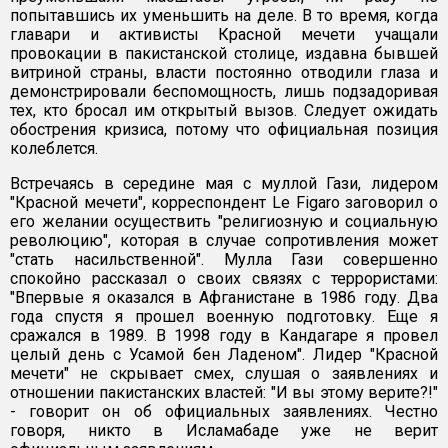
попытавшись их уменьшить на деле. В то время, когда
главари и активисты Красной мечети учащали
провокации в пакистанской столице, издавна бывшей
витриной страны, власти постоянно отводили глаза и
демонстрировали беспомощность, лишь подзадоривая
тех, кто бросал им открытый вызов. Следует ожидать
обострения кризиса, потому что официальная позиция
колеблется.
Встречаясь в середине мая с муллой Гази, лидером
"Красной мечети", корреспондент Le Figaro заговорил о
его желании осуществить "религиозную и социальную
революцию", которая в случае сопротивления может
"стать насильственной". Мулла Гази совершенно
спокойно рассказал о своих связях с террористами:
"Впервые я оказался в Афганистане в 1986 году. Два
года спустя я прошел военную подготовку. Еще я
сражался в 1989. В 1998 году в Кандагаре я провел
целый день с Усамой бен Ладеном". Лидер "Красной
мечети" не скрывает смех, слушая о заявлениях и
отношении пакистанских властей: "И вы этому верите?!"
- говорит он об официальных заявлениях. Честно
говоря, никто в Исламабаде уже не верит