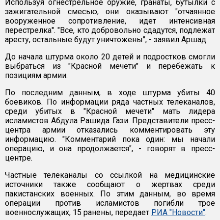
Используя огнестрельное оружие, гранаты, бутылки с
зажигательной смесью, они оказывают "отчаянное
вооруженное сопротивление, идет интенсивная
перестрелка". "Все, кто добровольно сдадутся, подлежат
аресту, остальные будут уничтожены", - заявил Аршад.
До начала штурма около 20 детей и подростков смогли
выбраться из "Красной мечети" и перебежать к
позициям армии.
По последним данным, в ходе штурма убиты 40
боевиков. По информации ряда частных телеканалов,
среди убитых в "Красной мечети" мать лидера
исламистов Абдула Рашида Гази. Представители пресс-
центра армии отказались комментировать эту
информацию. "Комментарий пока один: мы начали
операцию, и она продолжается", - говорят в пресс-
центре.
Частные телеканалы со ссылкой на медицинские
источники также сообщают о жертвах среди
пакистанских военных. По этим данным, во время
операции против исламистов погибли трое
военнослужащих, 15 ранены, передает
РИА "Новости"
.