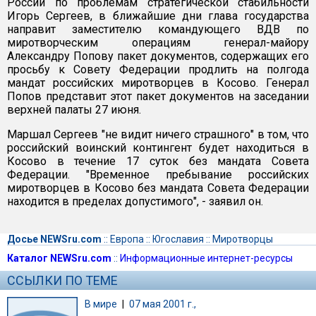
России по проблемам стратегической стабильности
Игорь Сергеев, в ближайшие дни глава государства
направит заместителю командующего ВДВ по
миротворческим операциям генерал-майору
Александру Попову пакет документов, содержащих его
просьбу к Совету Федерации продлить на полгода
мандат российских миротворцев в Косово. Генерал
Попов представит этот пакет документов на заседании
верхней палаты 27 июня.
Маршал Сергеев "не видит ничего страшного" в том, что
российский воинский контингент будет находиться в
Косово в течение 17 суток без мандата Совета
Федерации. "Временное пребывание российских
миротворцев в Косово без мандата Совета Федерации
находится в пределах допустимого", - заявил он.
Досье NEWSru.com
::
Европа
::
Югославия
::
Миротворцы
Каталог NEWSru.com
::
Информационные интернет-ресурсы
ССЫЛКИ ПО ТЕМЕ
В мире
|
07 мая 2001 г.,