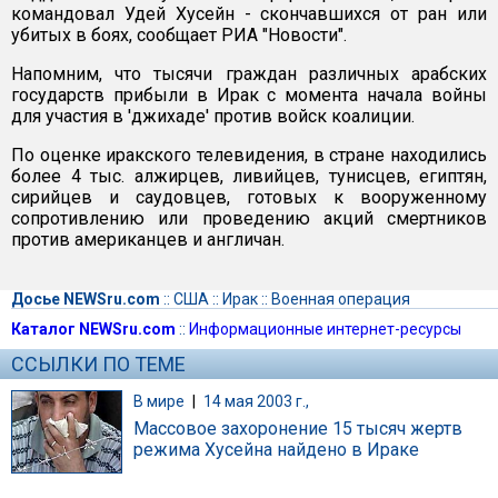
командовал Удей Хусейн - скончавшихся от ран или
убитых в боях, сообщает РИА "Новости".
Напомним, что тысячи граждан различных арабских
государств прибыли в Ирак с момента начала войны
для участия в 'джихаде' против войск коалиции.
По оценке иракского телевидения, в стране находились
более 4 тыс. алжирцев, ливийцев, тунисцев, египтян,
сирийцев и саудовцев, готовых к вооруженному
сопротивлению или проведению акций смертников
против американцев и англичан.
Досье NEWSru.com
::
США
::
Ирак
::
Военная операция
Каталог NEWSru.com
::
Информационные интернет-ресурсы
ССЫЛКИ ПО ТЕМЕ
В мире
|
14 мая 2003 г.,
Массовое захоронение 15 тысяч жертв
режима Хусейна найдено в Ираке