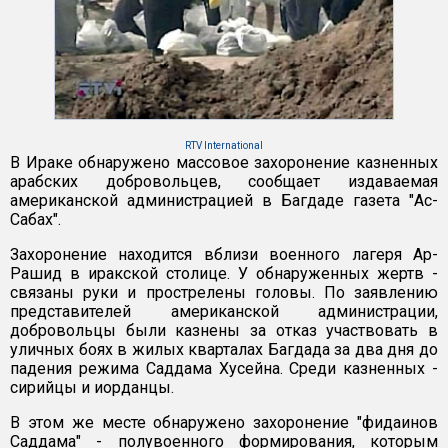
RTV International
В Ираке обнаружено массовое захоронение казненных
арабских добровольцев, сообщает издаваемая
американской администрацией в Багдаде газета "Ас-
Сабах".
Захоронение находится вблизи военного лагеря Ар-
Рашид в иракской столице. У обнаруженных жертв -
связаны руки и прострелены головы. По заявлению
представителей американской администрации,
добровольцы были казнены за отказ участвовать в
уличных боях в жилых кварталах Багдада за два дня до
падения режима Саддама Хусейна. Среди казненных -
сирийцы и иорданцы.
В этом же месте обнаружено захоронение "фидаинов
Саддама" - полувоенного формирования, которым