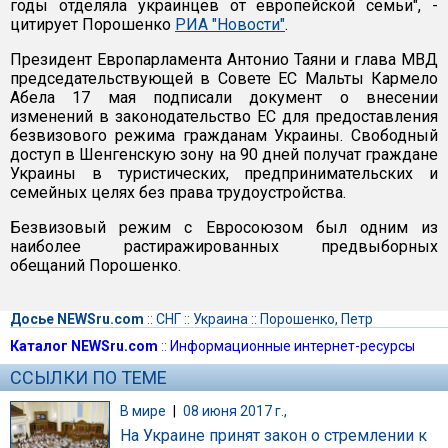
годы отделяла украинцев от европейской семьи", -
цитирует Порошенко
РИА "Новости"
.
Президент Европарламента Антонио Таяни и глава МВД
председательствующей в Совете ЕС Мальты Кармело
Абела 17 мая подписали документ о внесении
изменений в законодательство ЕС для предоставления
безвизового режима гражданам Украины. Свободный
доступ в Шенгенскую зону на 90 дней получат граждане
Украины в туристических, предпринимательских и
семейных целях без права трудоустройства.
Безвизовый режим с Евросоюзом был одним из
наиболее растиражированных предвыборных
обещаний Порошенко.
Досье NEWSru.com
::
СНГ
::
Украина
::
Порошенко, Петр
Каталог NEWSru.com
::
Информационные интернет-ресурсы
ССЫЛКИ ПО ТЕМЕ
В мире
|
08 июня 2017 г.,
На Украине принят закон о стремлении к