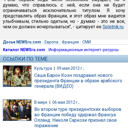
думаю, что справлюсь с ней, если она не будет
ограничиваться исключительно титулом. Я хочу
представлять образ Франции, и этот образ мне видится
улыбчивым, стильно одетым, но - думаю - это не все,
чем он должен исчерпываться", - цитирует ее
Spletnik.ru
.
Досье NEWSru.com
::
Европа
::
Франция
::
СМИ
Каталог NEWSru.com
::
Информационные интернет-ресурсы
ССЫЛКИ ПО ТЕМЕ
Культура
|
09 мая 2012 г.,
Саша Барон Коэн поздравил нового
президента Франции в образе арабского
генерала (ВИДЕО)
В мире
|
06 мая 2012 г.,
Во втором туре президентских выборов
во Франции победу одержал Франсуа
Олланд. Николя Саркози признал свое
поражение