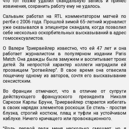
что тот позже удалил скандальную запись и принес
извинения, сохранить работу ему не удалось.
Сальвьяк работал на RTL комментатором матчей по
регби с 2006 года. Прошлой зимой 65-летний журналист
уже оказывался в эпицентре скандала, когда позволил
себе несколько оскорбительных высказываний в адрес
гомосексуалистов.
О Валери Триервейлер известно, что ей 47 лет и она
работает журналистом в популярном издании Paris
Match. Она дважды была замужем и воспитывает троих
детей. За непростой характер коллеги наградили ей
прозвищем "ротвейлер". В свое время она отвесила
пощечину одному из авторов, сочтя его высказывание
сексистским.
Во Франции отмечают, что в отличие от супруги
действующего французского президента Николя
Саркози Карлы Бруни, Триервейлер старается избегать
в своих нарядах элементов роскоши. Ее стиль - простая
блузка, строгий костюм, плащ и туфли на устойчивом
каблуке. Ничего кричащего или провокационного.
"Роль первой леди меня несколько смущает, но я