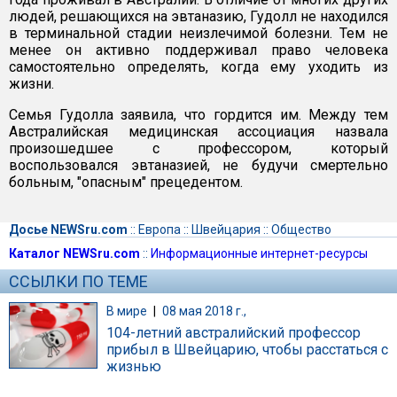
людей, решающихся на эвтаназию, Гудолл не находился
в терминальной стадии неизлечимой болезни. Тем не
менее он активно поддерживал право человека
самостоятельно определять, когда ему уходить из
жизни.
Семья Гудолла заявила, что гордится им. Между тем
Австралийская медицинская ассоциация назвала
произошедшее с профессором, который
воспользовался эвтаназией, не будучи смертельно
больным, "опасным" прецедентом.
Досье NEWSru.com
::
Европа
::
Швейцария
::
Общество
Каталог NEWSru.com
::
Информационные интернет-ресурсы
ССЫЛКИ ПО ТЕМЕ
В мире
|
08 мая 2018 г.,
104-летний австралийский профессор
прибыл в Швейцарию, чтобы расстаться с
жизнью