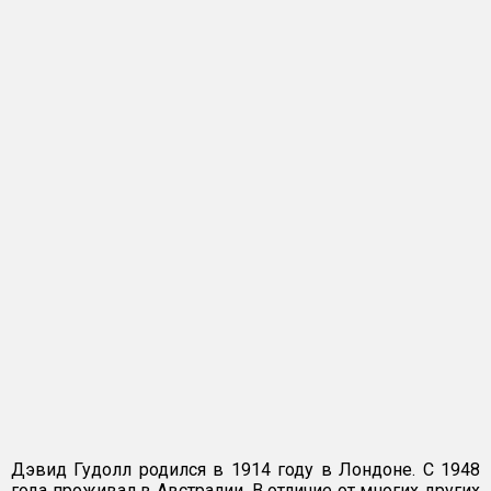
Дэвид Гудолл родился в 1914 году в Лондоне. С 1948
года проживал в Австралии. В отличие от многих других