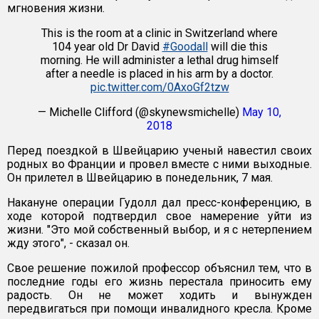
мгновения жизни.
This is the room at a clinic in Switzerland where
104 year old Dr David
#Goodall
will die this
morning. He will administer a lethal drug himself
after a needle is placed in his arm by a doctor.
pic.twitter.com/0AxoGf2tzw
— Michelle Clifford (@skynewsmichelle)
May 10,
2018
Перед поездкой в Швейцарию ученый навестил своих
родных во Франции и провел вместе с ними выходные.
Он прилетел в Швейцарию в понедельник, 7 мая.
Накануне операции Гудолл дал пресс-конференцию, в
ходе которой подтвердил свое намерение уйти из
жизни. "Это мой собственный выбор, и я с нетерпением
жду этого", - сказал он.
Свое решение пожилой профессор объяснил тем, что в
последние годы его жизнь перестала приносить ему
радость. Он не может ходить и вынужден
передвигаться при помощи инвалидного кресла. Кроме