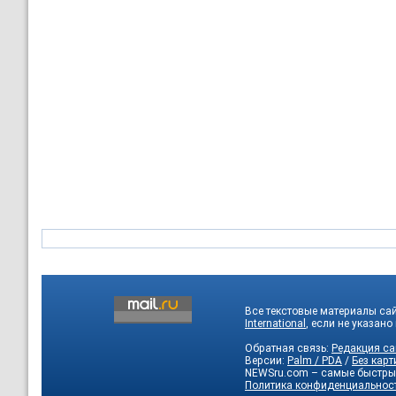
Все текстовые материалы са
International
, если не указано
Обратная связь:
Редакция са
Версии:
Palm / PDA
/
Без карт
NEWSru.com – самые быстры
Политика конфиденциальнос