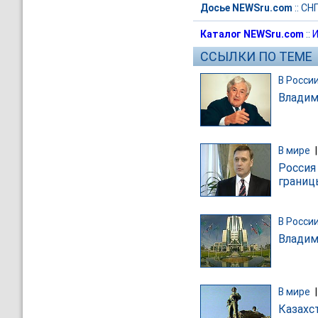
Досье NEWSru.com
::
СН
Каталог NEWSru.com
::
И
ССЫЛКИ ПО ТЕМЕ
В Росси
Владим
В мире
Россия
границ
В Росси
Владим
В мире
Казахс