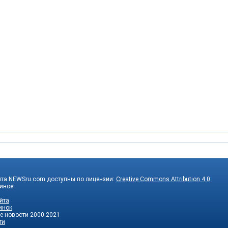
йта NEWSru.com доступны по лицензии:
Creative Commons Attribution 4.0
 иное.
йта
инок
е новости
2000-2021
ти