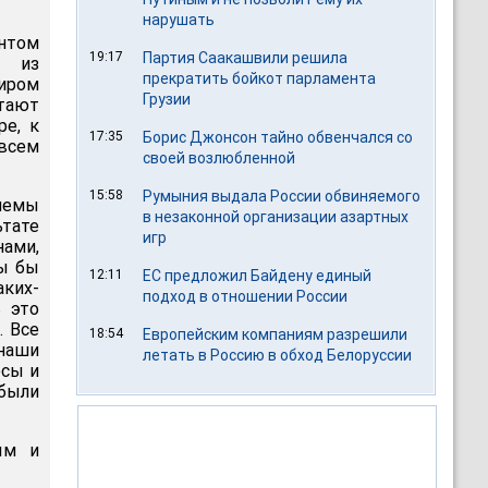
нарушать
ентом
19:17
Партия Саакашвили решила
м из
прекратить бойкот парламента
иром
Грузии
тают
ре, к
17:35
Борис Джонсон тайно обвенчался со
всем
своей возлюбленной
15:58
Румыния выдала России обвиняемого
лемы
в незаконной организации азартных
тате
игр
ами,
ы бы
12:11
ЕС предложил Байдену единый
аких-
подход в отношении России
ь это
. Все
18:54
Европейским компаниям разрешили
наши
летать в Россию в обход Белоруссии
есы и
 были
ым и