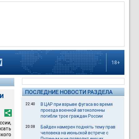
18+
ПОСЛЕДНИЕ НОВОСТИ РАЗДЕЛА
и
22:40
В ЦАР при взрыве фугаса во время
проезда военной автоколонны
погибли трое граждан России
сии,
20:08
Байден намерен поднять тему прав
сать
человека на июньской встрече с
ого
Путиным и не позволит ему их