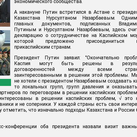
экономического сообщества.
А накануне Путин встретился в Астане с презид
Казахстана Нурсултаном Назарбаевым. Одни
главных документов, подписанных Владим
Путиным и Нурсултаном Назарбаевым, здесь счи
декларацию о сотрудничестве на Каспийском мо
которой предложено присоединиться 
прикаспийским странам.
Президент Путин заявил: "Окончательно проб
Каспия могут быть решены в резуль
договоренностей между всеми стран
заинтересованными в решении этой проблемы. М
не хотели с президентом Назарбаевым создавать к
то локальных групп, групп давления и оказыват
артнеров по переговорам в решении каспийских проблем
интересованы в решении каспийских проблем, √ это 
ивники и не соперники. У каждой страны есть свои интер
у отметить, что изначально подходы Казахстана и России
сс-конференции оба президента назвали визит важн