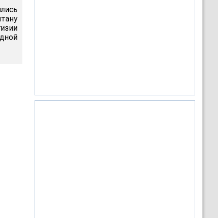
ились
тану
гизии
одной