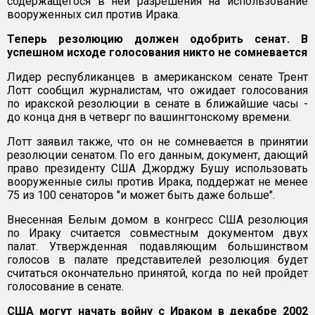
содержащегося в ней разрешения на использование
вооруженных сил против Ирака.
Теперь резолюцию должен одобрить сенат. В
успешном исходе голосования никто не сомневается
Лидер республиканцев в американском сенате Трент
Лотт сообщил журналистам, что ожидает голосования
по иракской резолюции в сенате в ближайшие часы -
до конца дня в четверг по вашингтонскому времени.
Лотт заявил также, что он не сомневается в принятии
резолюции сенатом. По его данным, документ, дающий
право президенту США Джорджу Бушу использовать
вооруженные силы против Ирака, поддержат не менее
75 из 100 сенаторов "и может быть даже больше".
Внесенная Белым домом в конгресс США резолюция
по Ираку считается совместным документом двух
палат. Утвержденная подавляющим большинством
голосов в палате представителей резолюция будет
считаться окончательно принятой, когда по ней пройдет
голосование в сенате.
США могут начать войну с Ираком в декабре 2002