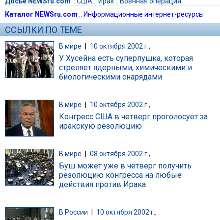
Досье NEWSru.com
::
США
::
Ирак
::
Военная операция
Каталог NEWSru.com
::
Информационные интернет-ресурсы
ССЫЛКИ ПО ТЕМЕ
В мире
|
10 октября 2002 г.,
У Хусейна есть суперпушка, которая
стреляет ядерными, химическими и
биологическими снарядами
В мире
|
10 октября 2002 г.,
Конгресс США в четверг проголосует за
иракскую резолюцию
В мире
|
08 октября 2002 г.,
Буш может уже в четверг получить
резолюцию конгресса на любые
действия против Ирака
В России
|
10 октября 2002 г.,