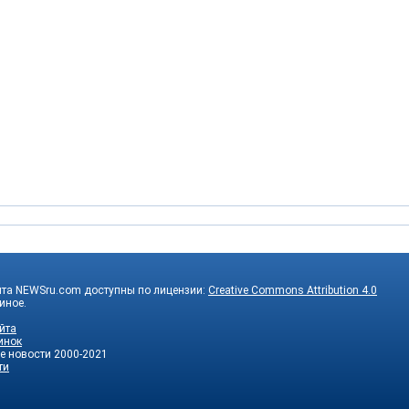
йта NEWSru.com доступны по лицензии:
Creative Commons Attribution 4.0
 иное.
йта
инок
е новости
2000-2021
ти