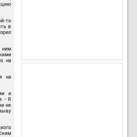
акцию
ой-то
ать в
горел
о ним
кими
но на
я на
ми и
. - Я
ни не
зыву
кого
нским