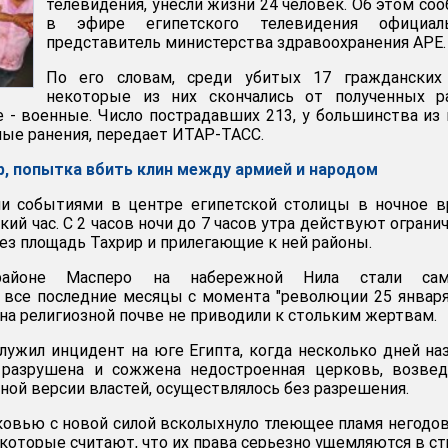
телевидения, унесли жизни 24 человек. Об этом со
в эфире египетского телевидения официал
представитель министерства здравоохранения АРЕ.
По его словам, среди убитых 17 гражданских 
некоторые из них скончались от полученных р
е - военные. Число пострадавших 213, у большинства из 
ые ранения, передает ИТАР-ТАСС.
р, попытка вбить клин между армией и народом
ми событиями в центре египетской столицы в ночное 
ий час. С 2 часов ночи до 7 часов утра действуют ограни
ез площадь Тахрир и прилегающие к ней районы.
районе Масперо на набережной Нила стали са
все последние месяцы с момента "революции 25 января
на религиозной почве не приводили к стольким жертвам.
лужил инцидент на юге Египта, когда несколько дней на
разрушена и сожжена недостроенная церковь, возвед
ной версии властей, осуществлялось без разрешения.
овью с новой силой всколыхнуло тлеющее пламя негодо
 которые считают, что их права серьезно ущемляются в ст