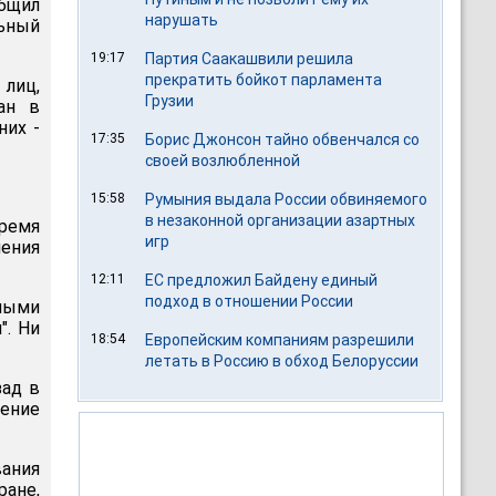
общил
нарушать
ьный
19:17
Партия Саакашвили решила
прекратить бойкот парламента
лиц,
Грузии
ан в
них -
17:35
Борис Джонсон тайно обвенчался со
своей возлюбленной
15:58
Румыния выдала России обвиняемого
в незаконной организации азартных
время
игр
чения
12:11
ЕС предложил Байдену единый
подход в отношении России
мыми
". Ни
18:54
Европейским компаниям разрешили
летать в Россию в обход Белоруссии
зад в
ение
вания
ране,