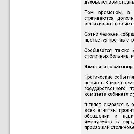
духовенством страны
Тем временем, в 
стягиваются допол
вспыхивают новые ст
Сотни человек собра
протестуя против ст
Сообщается также 
столичных больниц, 
Власти: это заговор
Трагические события
ночью в Каире премь
государственного 
комитета кабинета с
"Египет оказался в 
всех египтян, прол
обращении к нации
именуемого в наро
произошли столкнове