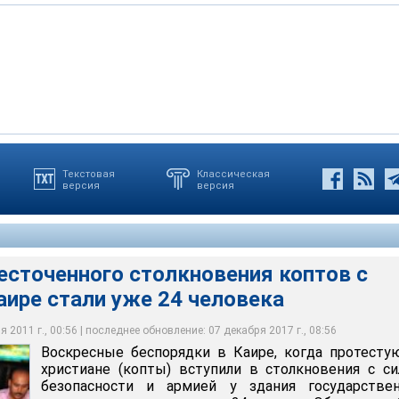
Текстовая
Классическая
версия
версия
дки в Каире, когда протестующие христиане (копты) вступили в
ами безопасности и армией у здания государственного
и жизни 22 человек
сточенного столкновения коптов с
ире стали уже 24 человека
 2011 г., 00:56 | последнее обновление: 07 декабря 2017 г., 08:56
Воскресные беспорядки в Каире, когда протест
христиане (копты) вступили в столкновения с с
безопасности и армией у здания государствен