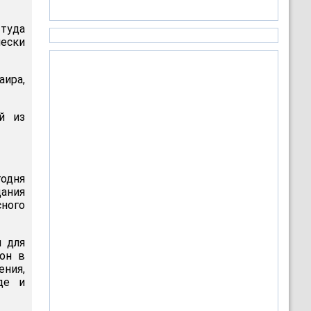
туда
ески
аира,
й из
годня
дания
ного
и для
 он в
ния,
де и