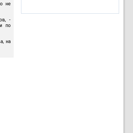
о не
ов, -
и по
а, на