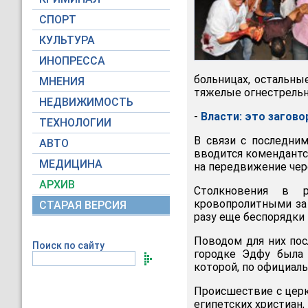
СПОРТ
КУЛЬТУРА
ИНОПРЕССА
больницах, остальны
МНЕНИЯ
тяжелые огнестрельн
НЕДВИЖИМОСТЬ
-
Власти: это загово
ТЕХНОЛОГИИ
В связи с последни
АВТО
вводится комендантск
МЕДИЦИНА
на передвижение чер
АРХИВ
Столкновения в 
кровопролитными за 
СТАРАЯ ВЕРСИЯ
разу еще беспорядки 
Поводом для них пос
Поиск по сайту
городке Эдфу была 
которой, по официаль
Происшествие с церк
египетских христиан,