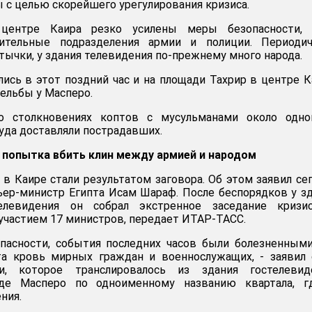
 с целью скорейшего урегулирования кризиса.
центре Каира резко усилены меры безопасности, 
нительные подразделения армии и полиции. Периодич
ычки, у здания телевидения по-прежнему много народа.
лись в этот поздний час и на площади Тахрир в центре К
рельбы у Масперо.
о столкновениях коптов с мусульманами около одно
куда доставляли пострадавших.
, попытка вбить клин между армией и народом
 в Каире стали результатом заговора. Об этом заявил се
ер-министр Египта Исам Шараф. После беспорядков у з
телевидения он собрал экстренное заседание кризис
 участием 17 министров, передает ИТАР-ТАСС.
опасности, события последних часов были болезненным
ита кровь мирных граждан и военнослужащих, - заявил
, которое транслировалось из здания гостелевиде
де Масперо по одноименному названию квартала, г
ния.