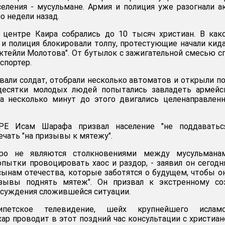
еления - мусульмане. Армия и полиция уже разогнали 
о недели назад.
 центре Каира собрались до 10 тысяч христиан. В как
 и полиция блокировали толпу, протестующие начали кид
октейли Молотова". От бутылок с зажигательной смесью с
спортер.
али солдат, отобрали несколько автоматов и открыли п
 десятки молодых людей попытались завладеть армейс
а несколько минут до этого двигались целенаправлен
РЕ Исам Шарафа призвал население "не поддаватьс
ечать "на призывы к мятежу".
ро не являются столкновениями между мусульмана
опытки провоцировать хаос и раздор, - заявил он сегодня
ынам отечества, которые заботятся о будущем, чтобы о
изывы поднять мятеж". Он призвал к экстренному со
бсуждения сложившейся ситуации.
петское телевидение, шейх крупнейшего исламс
хар проводит в этот поздний час консультации с христиа