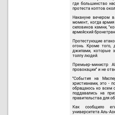
где большинство нас
протеста коптов окол
Накануне вечером в
момент, когда армия
силовиков камни, "к
армейский бронетран
Протестующие атаков
огонь. Кроме того,
джипами, которые з
толпу людей.
Премьер-министр А
провокации" и не отв
"События на Маспе
христианами, это - п
обращаюсь ко всем с
поддавались на пр
правительства для о
Как сообщило еги
университета Аль-Аз