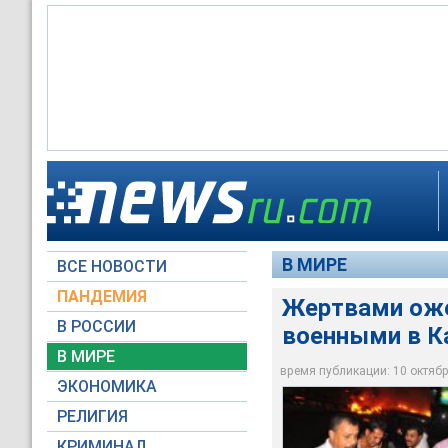
Воскресные беспоря
столкновения с сил
телевидения, унесл
В МИРЕ
ВСЕ НОВОСТИ
Global Look Press
ПАНДЕМИЯ
Жертвами оже
В РОССИИ
военными в Ка
В МИРЕ
время публикации: 10 октября
ЭКОНОМИКА
РЕЛИГИЯ
КРИМИНАЛ