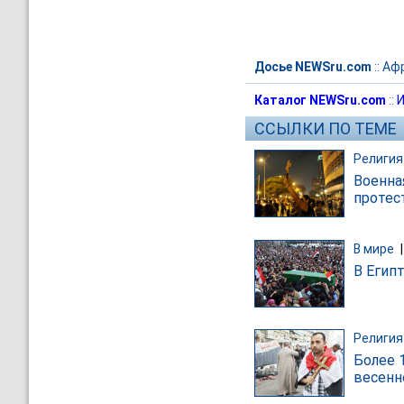
Досье NEWSru.com
::
Аф
Каталог NEWSru.com
::
И
ССЫЛКИ ПО ТЕМЕ
Религия
Военна
протес
В мире
В Егип
Религия
Более 
весенн