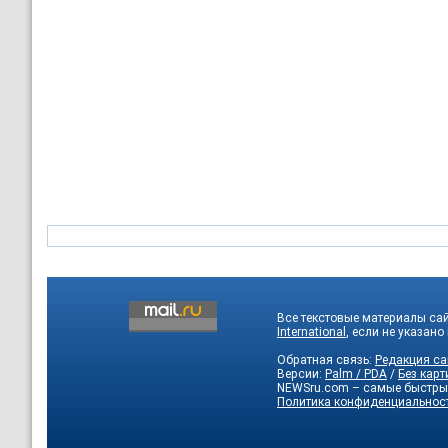
Все текстовые материалы са
International
, если не указано
Обратная связь:
Редакция са
Версии:
Palm / PDA
/
Без карт
NEWSru.com – самые быстры
Политика конфиденциальнос