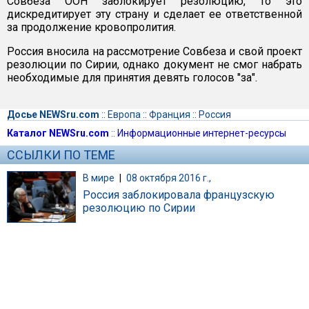
Совбеза ООН заблокирует резолюцию, то это
дискредитирует эту страну и сделает ее ответственной
за продолжение кровопролития.
Россия вносила на рассмотрение Совбеза и свой проект
резолюции по Сирии, однако документ не смог набрать
необходимые для принятия девять голосов "за".
Досье NEWSru.com
::
Европа
::
Франция
::
Россия
Каталог NEWSru.com
::
Информационные интернет-ресурсы
ССЫЛКИ ПО ТЕМЕ
В мире
|
08 октября 2016 г.,
Россия заблокировала французскую
резолюцию по Сирии