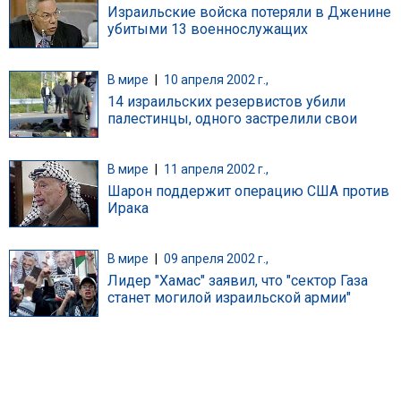
Израильские войска потеряли в Дженине
убитыми 13 военнослужащих
В мире
|
10 апреля 2002 г.,
14 израильских резервистов убили
палестинцы, одного застрелили свои
В мире
|
11 апреля 2002 г.,
Шарон поддержит операцию США против
Ирака
В мире
|
09 апреля 2002 г.,
Лидер "Хамас" заявил, что "сектор Газа
станет могилой израильской армии"