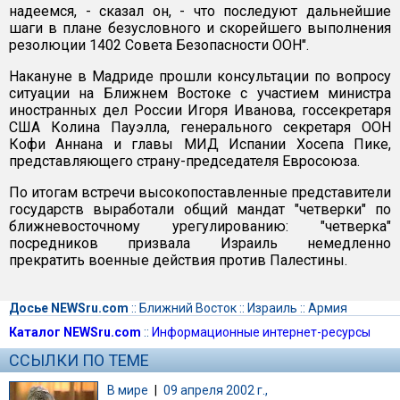
надеемся, - сказал он, - что последуют дальнейшие
шаги в плане безусловного и скорейшего выполнения
резолюции 1402 Совета Безопасности ООН".
Накануне в Мадриде прошли консультации по вопросу
ситуации на Ближнем Востоке с участием министра
иностранных дел России Игоря Иванова, госсекретаря
США Колина Пауэлла, генерального секретаря ООН
Кофи Аннана и главы МИД Испании Хосепа Пике,
представляющего страну-председателя Евросоюза.
По итогам встречи высокопоставленные представители
государств выработали общий мандат "четверки" по
ближневосточному урегулированию: "четверка"
посредников призвала Израиль немедленно
прекратить военные действия против Палестины.
Досье NEWSru.com
::
Ближний Восток
::
Израиль
::
Армия
Каталог NEWSru.com
::
Информационные интернет-ресурсы
ССЫЛКИ ПО ТЕМЕ
В мире
|
09 апреля 2002 г.,