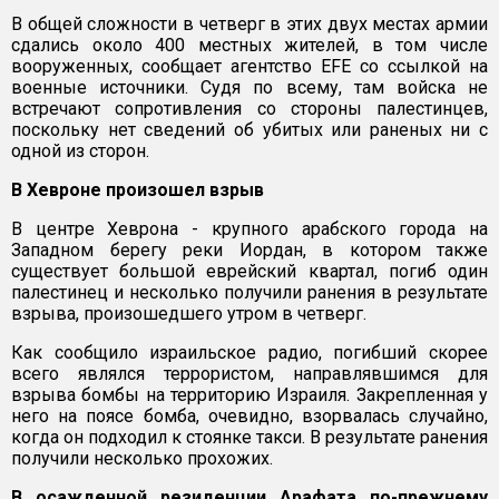
В общей сложности в четверг в этих двух местах армии
сдались около 400 местных жителей, в том числе
вооруженных, сообщает агентство EFE со ссылкой на
военные источники. Судя по всему, там войска не
встречают сопротивления со стороны палестинцев,
поскольку нет сведений об убитых или раненых ни с
одной из сторон.
В Хевроне произошел взрыв
В центре Хеврона - крупного арабского города на
Западном берегу реки Иордан, в котором также
существует большой еврейский квартал, погиб один
палестинец и несколько получили ранения в результате
взрыва, произошедшего утром в четверг.
Как сообщило израильское радио, погибший скорее
всего являлся террористом, направлявшимся для
взрыва бомбы на территорию Израиля. Закрепленная у
него на поясе бомба, очевидно, взорвалась случайно,
когда он подходил к стоянке такси. В результате ранения
получили несколько прохожих.
В осажденной резиденции Арафата по-прежнему