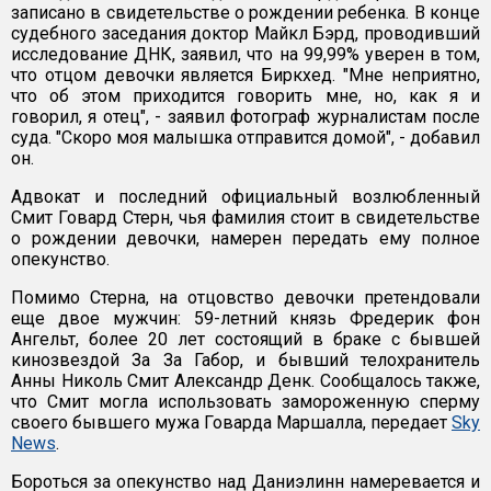
записано в свидетельстве о рождении ребенка. В конце
судебного заседания доктор Майкл Бэрд, проводивший
исследование ДНК, заявил, что на 99,99% уверен в том,
что отцом девочки является Биркхед. "Мне неприятно,
что об этом приходится говорить мне, но, как я и
говорил, я отец", - заявил фотограф журналистам после
суда. "Скоро моя малышка отправится домой", - добавил
он.
Адвокат и последний официальный возлюбленный
Смит Говард Стерн, чья фамилия стоит в свидетельстве
о рождении девочки, намерен передать ему полное
опекунство.
Помимо Стерна, на отцовство девочки претендовали
еще двое мужчин: 59-летний князь Фредерик фон
Ангельт, более 20 лет состоящий в браке с бывшей
кинозвездой За За Габор, и бывший телохранитель
Анны Николь Смит Александр Денк. Сообщалось также,
что Смит могла использовать замороженную сперму
своего бывшего мужа Говарда Маршалла, передает
Sky
News
.
Бороться за опекунство над Даниэлинн намеревается и