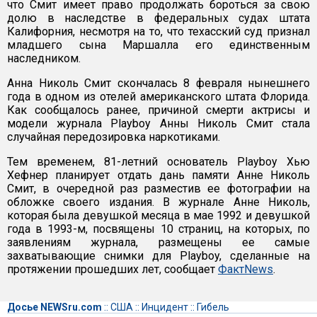
что Смит имеет право продолжать бороться за свою
долю в наследстве в федеральных судах штата
Калифорния, несмотря на то, что техасский суд признал
младшего сына Маршалла его единственным
наследником.
Анна Николь Смит скончалась 8 февраля нынешнего
года в одном из отелей американского штата Флорида.
Как сообщалось ранее, причиной смерти актрисы и
модели журнала Playboy Анны Николь Смит стала
случайная передозировка наркотиками.
Тем временем, 81-летний основатель Playboy Хью
Хефнер планирует отдать дань памяти Анне Николь
Смит, в очередной раз разместив ее фотографии на
обложке своего издания. В журнале Анне Николь,
которая была девушкой месяца в мае 1992 и девушкой
года в 1993-м, посвящены 10 страниц, на которых, по
заявлениям журнала, размещены ее самые
захватывающие снимки для Playboy, сделанные на
протяжении прошедших лет, сообщает
ФактNews
.
Досье NEWSru.com
::
США
::
Инцидент
::
Гибель