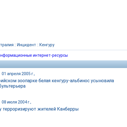
тралия
::
Инцидент
::
Кенгуру
нформационные интернет-ресурсы
|
01 апреля 2005 г.,
рийском зоопарке белая кенгуру-альбинос усыновила
бультерьера
|
08 июля 2004 г.,
у терроризируют жителей Канберры