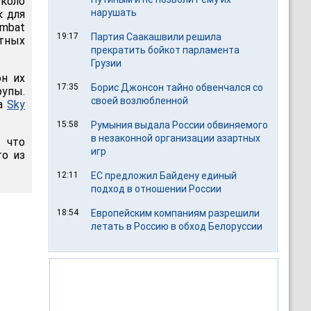
коло
нарушать
к для
ambat
19:17
Партия Саакашвили решила
тных
прекратить бойкот парламента
Грузии
он их
17:35
Борис Джонсон тайно обвенчался со
рупы.
своей возлюбленной
ва
Sky
15:58
Румыния выдала России обвиняемого
в незаконной организации азартных
 что
игр
то из
12:11
ЕС предложил Байдену единый
подход в отношении России
18:54
Европейским компаниям разрешили
летать в Россию в обход Белоруссии