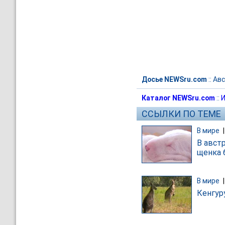
Досье NEWSru.com
::
Авс
Каталог NEWSru.com
::
И
ССЫЛКИ ПО ТЕМЕ
В мире
В авст
щенка 
В мире
Кенгур