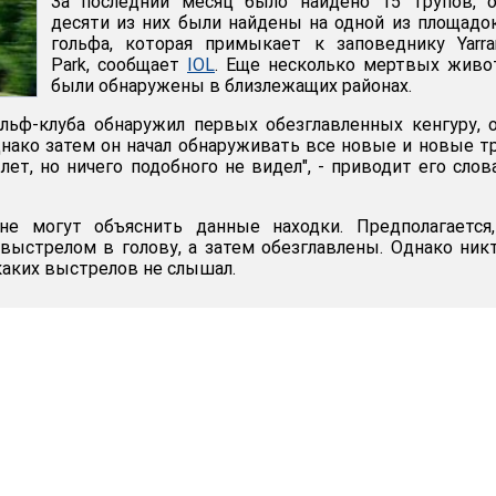
За последний месяц было найдено 15 трупов, о
десяти из них были найдены на одной из площадо
гольфа, которая примыкает к заповеднику Yarr
Park, сообщает
IOL
. Еще несколько мертвых живо
были обнаружены в близлежащих районах.
льф-клуба обнаружил первых обезглавленных кенгуру, 
днако затем он начал обнаруживать все новые и новые т
лет, но ничего подобного не видел", - приводит его сло
е могут объяснить данные находки. Предполагается,
выстрелом в голову, а затем обезглавлены. Однако ник
аких выстрелов не слышал.