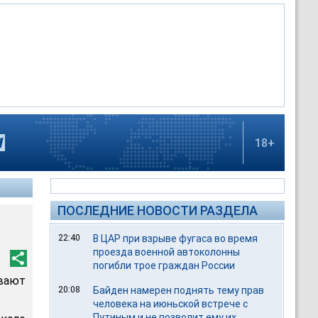
18+
ПОСЛЕДНИЕ НОВОСТИ РАЗДЕЛА
22:40
В ЦАР при взрыве фугаса во время
проезда военной автоколонны
погибли трое граждан России
вают
20:08
Байден намерен поднять тему прав
человека на июньской встрече с
Путиным и не позволит ему их