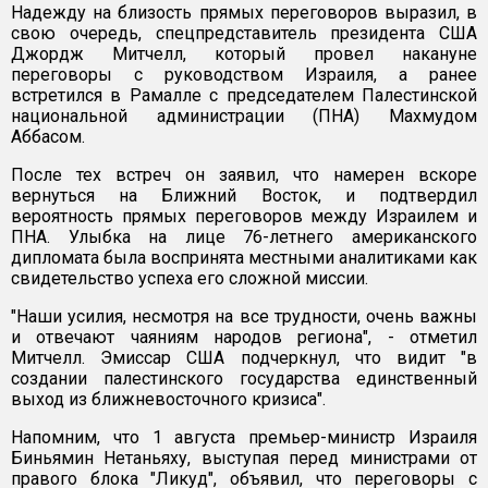
Надежду на близость прямых переговоров выразил, в
свою очередь, спецпредставитель президента США
Джордж Митчелл, который провел накануне
переговоры с руководством Израиля, а ранее
встретился в Рамалле с председателем Палестинской
национальной администрации (ПНА) Махмудом
Аббасом.
После тех встреч он заявил, что намерен вскоре
вернуться на Ближний Восток, и подтвердил
вероятность прямых переговоров между Израилем и
ПНА. Улыбка на лице 76-летнего американского
дипломата была воспринята местными аналитиками как
свидетельство успеха его сложной миссии.
"Наши усилия, несмотря на все трудности, очень важны
и отвечают чаяниям народов региона", - отметил
Митчелл. Эмиссар США подчеркнул, что видит "в
создании палестинского государства единственный
выход из ближневосточного кризиса".
Напомним, что 1 августа премьер-министр Израиля
Биньямин Нетаньяху, выступая перед министрами от
правого блока "Ликуд", объявил, что переговоры с