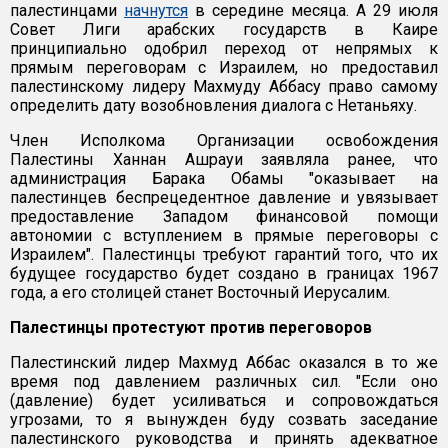
палестинцами
начнутся
в середине месяца. А 29 июля
Совет Лиги арабских государств в Каире
принципиально одобрил переход от непрямых к
прямым переговорам с Израилем, но предоставил
палестинскому лидеру Махмуду Аббасу право самому
определить дату возобновления диалога с Нетаньяху.
Член Исполкома Организации освобождения
Палестины Ханнан Ашрауи заявляла ранее, что
администрация Барака Обамы "оказывает на
палестинцев беспрецедентное давление и увязывает
предоставление Западом финансовой помощи
автономии с вступлением в прямые переговоры с
Израилем". Палестинцы требуют гарантий того, что их
будущее государство будет создано в границах 1967
года, а его столицей станет Восточный Иерусалим.
Палестинцы протестуют против переговоров
Палестинский лидер Махмуд Аббас оказался в то же
время под давлением различных сил. "Если оно
(давление) будет усиливаться и сопровождаться
угрозами, то я вынужден буду созвать заседание
палестинского руководства и принять адекватное