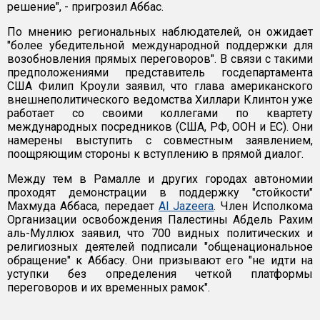
решение", - пригрозил Аббас.
По мнению региональных наблюдателей, он ожидает
"более убедительной международной поддержки для
возобновления прямых переговоров". В связи с такими
предположениями представитель госдепартамента
США Филип Кроули заявил, что глава американского
внешнеполитического ведомства Хиллари Клинтон уже
работает со своими коллегами по квартету
международных посредников (США, РФ, ООН и ЕС). Они
намерены выступить с совместным заявлением,
поощряющим стороны к вступлению в прямой диалог.
Между тем в Рамалле и других городах автономии
проходят демонстрации в поддержку "стойкости"
Махмуда Аббаса, передает
Al Jazeera
. Член Исполкома
Организации освобождения Палестины Абдель Рахим
аль-Муллюх заявил, что 700 видных политических и
религиозных деятелей подписали "общенациональное
обращение" к Аббасу. Они призывают его "не идти на
уступки без определения четкой платформы
переговоров и их временных рамок".