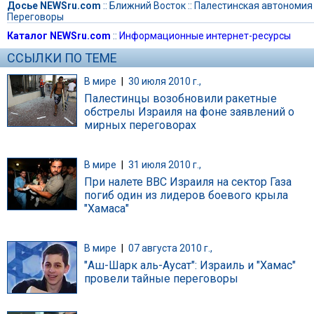
Досье NEWSru.com
::
Ближний Восток
::
Палестинская автономия
Переговоры
Каталог NEWSru.com
::
Информационные интернет-ресурсы
ССЫЛКИ ПО ТЕМЕ
В мире
|
30 июля 2010 г.,
Палестинцы возобновили ракетные
обстрелы Израиля на фоне заявлений о
мирных переговорах
В мире
|
31 июля 2010 г.,
При налете ВВС Израиля на сектор Газа
погиб один из лидеров боевого крыла
"Хамаса"
В мире
|
07 августа 2010 г.,
"Аш-Шарк аль-Аусат": Израиль и "Хамас"
провели тайные переговоры