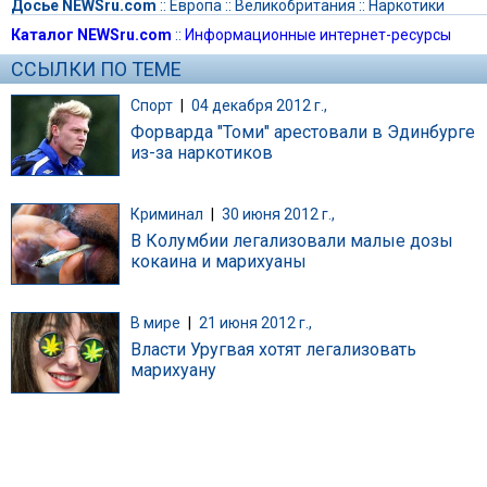
Досье NEWSru.com
::
Европа
::
Великобритания
::
Наркотики
Каталог NEWSru.com
::
Информационные интернет-ресурсы
ССЫЛКИ ПО ТЕМЕ
Спорт
|
04 декабря 2012 г.,
Форварда "Томи" арестовали в Эдинбурге
из-за наркотиков
Криминал
|
30 июня 2012 г.,
В Колумбии легализовали малые дозы
кокаина и марихуаны
В мире
|
21 июня 2012 г.,
Власти Уругвая хотят легализовать
марихуану