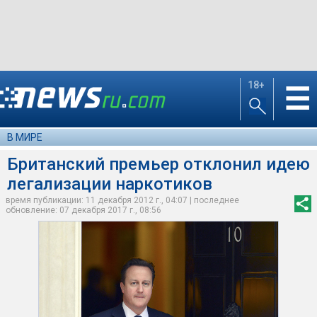
18+
☰
В МИРЕ
Британский премьер отклонил идею
легализации наркотиков
время публикации: 11 декабря 2012 г., 04:07 | последнее
обновление: 07 декабря 2017 г., 08:56