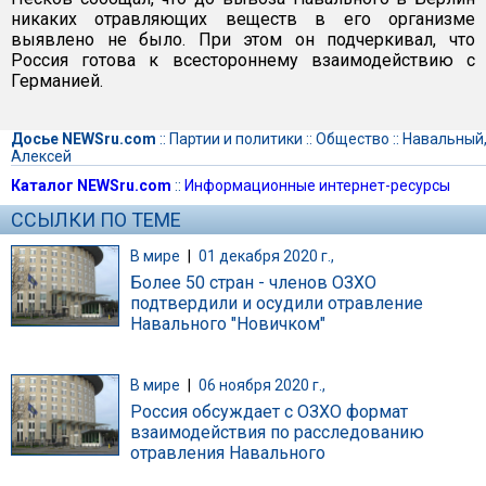
никаких отравляющих веществ в его организме
выявлено не было. При этом он подчеркивал, что
Россия готова к всестороннему взаимодействию с
Германией.
Досье NEWSru.com
::
Партии и политики
::
Общество
::
Навальный
Алексей
Каталог NEWSru.com
::
Информационные интернет-ресурсы
ССЫЛКИ ПО ТЕМЕ
В мире
|
01 декабря 2020 г.,
Более 50 стран - членов ОЗХО
подтвердили и осудили отравление
Навального "Новичком"
В мире
|
06 ноября 2020 г.,
Россия обсуждает с ОЗХО формат
взаимодействия по расследованию
отравления Навального