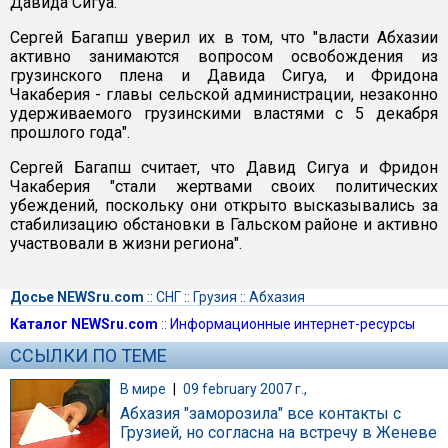
Давида Сигуа.
Сергей Багапш уверил их в том, что "власти Абхазии
активно занимаются вопросом освобождения из
грузинского плена и Давида Сигуа, и Фридона
Чакаберия - главы сельской администрации, незаконно
удерживаемого грузинскими властями с 5 декабря
прошлого года".
Сергей Багапш считает, что Давид Сигуа и Фридон
Чакаберия "стали жертвами своих политических
убеждений, поскольку они открыто высказывались за
стабилизацию обстановки в Гальском районе и активно
участвовали в жизни региона".
Досье NEWSru.com
::
СНГ
::
Грузия
::
Абхазия
Каталог NEWSru.com
::
Информационные интернет-ресурсы
ССЫЛКИ ПО ТЕМЕ
В мире
|
09 february 2007 г.,
Абхазия "заморозила" все контакты с
Грузией, но согласна на встречу в Женеве