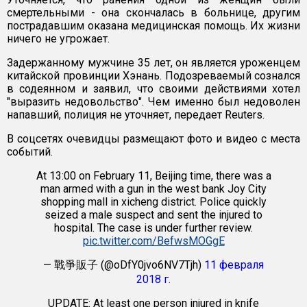
смертельными - она скончалась в больнице, другим
пострадавшим оказана медицинская помощь. Их жизни
ничего не угрожает.
Задержанному мужчине 35 лет, он является уроженцем
китайской провинции Хэнань. Подозреваемый сознался
в содеянном и заявил, что своими действиями хотел
"выразить недовольство". Чем именно был недоволен
напавший, полиция не уточняет, передает Reuters.
В соцсетях очевидцы размещают фото и видео с места
событий.
At 13:00 on February 11, Beijing time, there was a
man armed with a gun in the west bank Joy City
shopping mall in xicheng district. Police quickly
seized a male suspect and sent the injured to
hospital. The case is under further review.
pic.twitter.com/BefwsMOGgE
— 戰爭販子 (@oDfY0jvo6NV7Tjh)
11 февраля
2018 г.
UPDATE: At least one person injured in knife