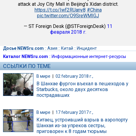
attack at Joy City Mall in Beijing's Xidan district.
https://t.co/Iwf2RUany8
#China
pic.twitter.com/O9SreWMIGJ
— ST Foreign Desk (@STForeignDesk)
11
февраля 2018 г.
Досье NEWSru.com
::
Азия
::
Китай
::
Инцидент
Каталог NEWSru.com
::
Информационные интернет-ресурсы
ССЫЛКИ ПО ТЕМЕ
В мире
|
02 february 2018 г.,
В Шанхае фургон въехал в пешеходов у
Starbucks, около двух десятков
пострадавших
В мире
|
17 february 2017 г.,
Китаец, устроивший взрыв в аэропорту
Шанхая из-за упреков сестры,
приговорен к 8 годам тюрьмы