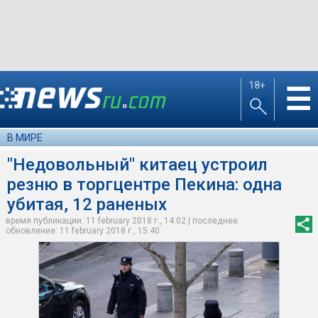
18+
☰
В МИРЕ
"Недовольный" китаец устроил
резню в торгцентре Пекина: одна
убитая, 12 раненых
время публикации: 11 february 2018 г., 14:02 | последнее
обновление: 11 february 2018 г., 15:40