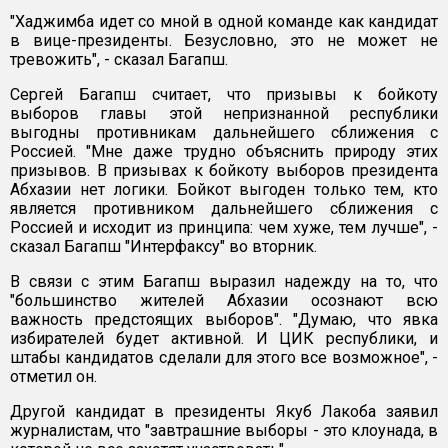
"Хаджимба идет со мной в одной команде как кандидат
в вице-президенты. Безусловно, это не может не
тревожить", - сказал Багапш.
Сергей Багапш считает, что призывы к бойкоту
выборов главы этой непризнанной республики
выгодны противникам дальнейшего сближения с
Россией. "Мне даже трудно объяснить природу этих
призывов. В призывах к бойкоту выборов президента
Абхазии нет логики. Бойкот выгоден только тем, кто
является противником дальнейшего сближения с
Россией и исходит из принципа: чем хуже, тем лучше", -
сказал Багапш "Интерфаксу" во вторник.
В связи с этим Багапш выразил надежду на то, что
"большинство жителей Абхазии осознают всю
важность предстоящих выборов". "Думаю, что явка
избирателей будет активной. И ЦИК республики, и
штабы кандидатов сделали для этого все возможное", -
отметил он.
Другой кандидат в президенты Якуб Лакоба заявил
журналистам, что "завтрашние выборы - это клоунада, в