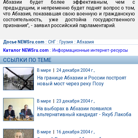
Абхазии будет более эффективным, чем с
предыдущим, и непременно будет поднят вопрос о том,
что Абхазия, показавшая свою военную и гражданскую
состоятельность, уже достойна государственного
признания", - заявил российский парламентарий.
Досье NEWSru.com
::
СНГ
::
Грузия
::
Абхазия
Каталог NEWSru.com
::
Информационные интернет-ресурсы
ССЫЛКИ ПО ТЕМЕ
В мире
|
24 декабря 2004 г.,
На границе Абхазии и России построят
новый мост через реку Псоу
В мире
|
23 декабря 2004 г.,
На выборах в Абхазии появился
альтернативный кандидат - Якуб Лакоба
В мире
|
16 декабря 2004 г.,