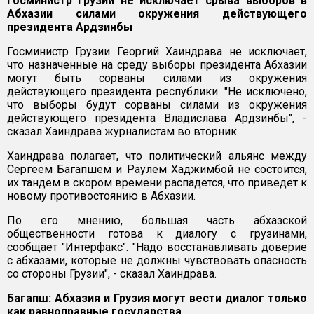
Госминистр Грузии не исключает срыва выборов в
Абхазии силами окружения действующего
президента Ардзинбы
Госминистр Грузии Георгий Хаиндрава не исключает,
что назначенные на среду выборы президента Абхазии
могут быть сорваны силами из окружения
действующего президента республики. "Не исключено,
что выборы будут сорваны силами из окружения
действующего президента Владислава Ардзинбы", -
сказал Хаиндрава журналистам во вторник.
Хаиндрава полагает, что политический альянс между
Сергеем Багапшем и Раулем Хаджимбой не состоится,
их тандем в скором времени распадется, что приведет к
новому противостоянию в Абхазии.
По его мнению, большая часть абхазской
общественности готова к диалогу с грузинами,
сообщает "Интерфакс". "Надо восстанавливать доверие
с абхазами, которые не должны чувствовать опасность
со стороны Грузии", - сказал Хаиндрава.
Багапш: Абхазия и Грузия могут вести диалог только
как равноправные государства