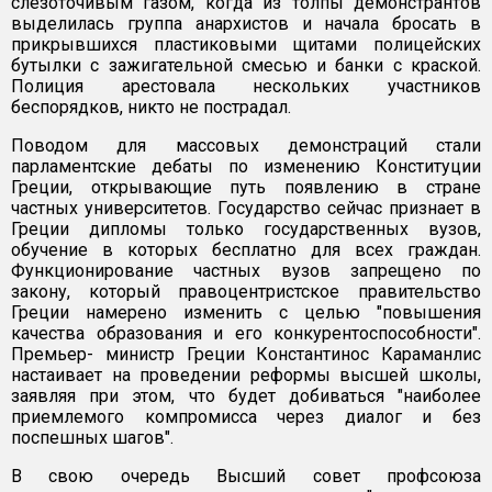
слезоточивым газом, когда из толпы демонстрантов
выделилась группа анархистов и начала бросать в
прикрывшихся пластиковыми щитами полицейских
бутылки с зажигательной смесью и банки с краской.
Полиция арестовала нескольких участников
беспорядков, никто не пострадал.
Поводом для массовых демонстраций стали
парламентские дебаты по изменению Конституции
Греции, открывающие путь появлению в стране
частных университетов. Государство сейчас признает в
Греции дипломы только государственных вузов,
обучение в которых бесплатно для всех граждан.
Функционирование частных вузов запрещено по
закону, который правоцентристское правительство
Греции намерено изменить с целью "повышения
качества образования и его конкурентоспособности".
Премьер- министр Греции Константинос Караманлис
настаивает на проведении реформы высшей школы,
заявляя при этом, что будет добиваться "наиболее
приемлемого компромисса через диалог и без
поспешных шагов".
В свою очередь Высший совет профсоюза