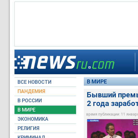
Бывший премьер-мин
момента его ухода с
фунтов стерлингов
В МИРЕ
ВСЕ НОВОСТИ
Euronews
ПАНДЕМИЯ
Бывший премь
В РОССИИ
2 года зарабо
В МИРЕ
время публикации: 11 января 
ЭКОНОМИКА
РЕЛИГИЯ
КРИМИНАЛ