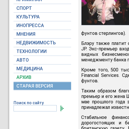
СПОРТ
КУЛЬТУРА
ИНОПРЕССА
фунтов стерлингов).
МНЕНИЯ
НЕДВИЖИМОСТЬ
Блэру также платит 
JP. Экс-премьер вхо
ТЕХНОЛОГИИ
видных бизнесмено
менеджменту банка п
АВТО
МЕДИЦИНА
Кроме того, 500 тыс
Financial Services.
АРХИВ
фунтов.
СТАРАЯ ВЕРСИЯ
Таким образом благ
премьер и его жена Ш
мае прошлого года 
Поиск по сайту
принадлежал известн
Стабильное финанс
дорогостоящих и б
британскую газету.