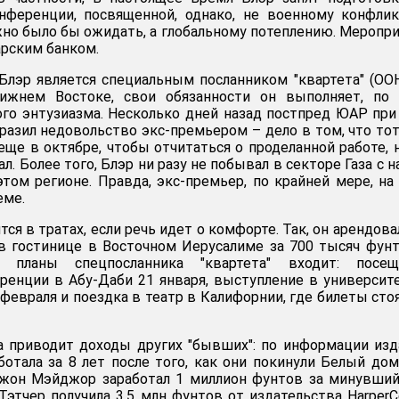
нференции, посвященной, однако, не военному конфли
ожно было бы ожидать, а глобальному потеплению. Меропр
рским банком.
 Блэр является специальным посланником "квартета" (ООН
ижнем Востоке, свои обязанности он выполняет, по 
ого энтузиазма. Несколько дней назад постпред ЮАР пр
азил недовольство экс-премьером – дело в том, что то
еще в октябре, чтобы отчитаться о проделанной работе, 
ал. Более того, Блэр ни разу не побывал в секторе Газа с н
том регионе. Правда, экс-премьер, по крайней мере, на
еме.
тся в тратах, если речь идет о комфорте. Так, он арендова
в гостинице в Восточном Иерусалиме за 700 тысяч фун
 планы спецпосланника "квартета" входит: посещ
ренции в Абу-Даби 21 января, выступление в университ
февраля и поездка в театр в Калифорнии, где билеты сто
а приводит доходы других "бывших": по информации изд
ботала за 8 лет после того, как они покинули Белый дом
Джон Мэйджор заработал 1 миллион фунтов за минувший
этчер получила 3,5 млн фунтов от издательства HarperCo