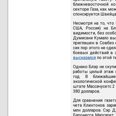
ближневосточной ко
секторе Газа, как м
спонсируется Швейца
Несмотря на то, что
США, Россия) на Бл
видимости, без особ
Думисани Кумало выр
приглашен в Совбез 
сих пор этого не сдел
боевых действий в э
высказался
по этой т
Однако Блэр не скупи
работы целый этаж 
год. В ближайшие
экологической конфе
штате Массачусетс 2 
380 долларов.
Для сравнения газет
чета Клинтонов зара
млн долларов. Сэр 
Баронесса Маргарет Т