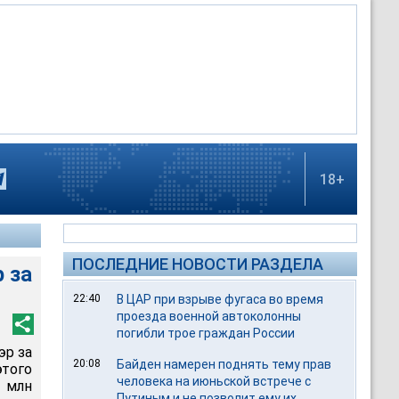
18+
ПОСЛЕДНИЕ НОВОСТИ РАЗДЕЛА
 за
22:40
В ЦАР при взрыве фугаса во время
проезда военной автоколонны
погибли трое граждан России
эр за
20:08
Байден намерен поднять тему прав
этого
человека на июньской встрече с
5 млн
Путиным и не позволит ему их