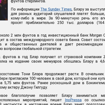
фунтов стерлингов.
По информации
The Sunday Times
, Блэру за выступ
для разных аудиторий слушателей платят больше
кому-либо в мире. За 90-минутную речь его аг
просят приблизительно 250 тыс. долларов (164
около 2 млн фунтов в год инвестиционный банк Morgan 
дит в состав международного совета банка. Совет состо
в и общественных деятелей и дает рекомендации 
о вопросам глобальной стратегии.
. фунтов в год Блэр получает от страховой компании Z
 Сделка на издание своих мемуаров обошлась Блэру в 4,
осостояние Тони Блэра продолжает расти. В сочельник
ери пригласили 100 человек в свой дом, который они куп
за 5,75 млн фунтов. Ранее роскошный дом в Бэкингем
ому актеру Джону Гилгуду.
овое благополучие позволяет Блэру заниматься ма
есполезных мероприятий, пишет
InoPressa
со ссылко
 В частности, в настоящее время Блэр занят подготов