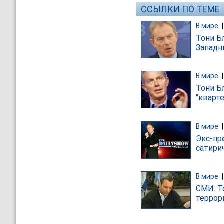
ССЫЛКИ ПО ТЕМЕ
В мире
Тони Б
Западн
В мире
Тони Б
"кварте
В мире
Экс-пр
сатири
В мире
СМИ: То
террор