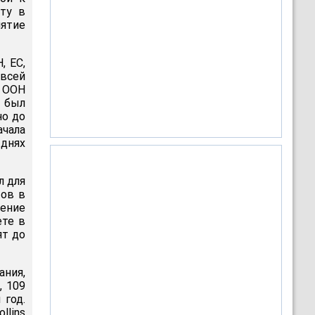
кту в
иятие
, ЕС,
всей
и ООН
т был
но до
ачала
 днях
л для
тов в
ение
ете в
ят до
ания,
, 109
 год.
llins