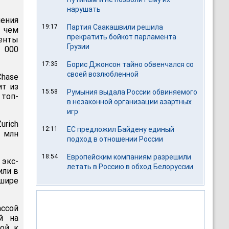
нарушать
ления
19:17
Партия Саакашвили решила
, чем
прекратить бойкот парламента
енты
Грузии
 000
17:35
Борис Джонсон тайно обвенчался со
своей возлюбленной
Chase
ит из
15:58
Румыния выдала России обвиняемого
топ-
в незаконной организации азартных
игр
urich
12:11
ЕС предложил Байдену единый
6 млн
подход в отношении России
18:54
Европейским компаниям разрешили
 экс-
летать в Россию в обход Белоруссии
или в
шире
ссой
й на
кой к