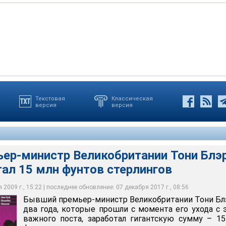
Текстовая
Классическая
версия
версия
истр Великобритании Тони Блэр за два года, которые прошли с
 этого важного поста, заработал гигантскую сумму – 15 млн
ер-министр Великобритании Тони Блэр
тал 15 млн фунтов стерлингов
2009 г., 15:22 | последнее обновление: 07 декабря 2017 г., 08:56
Бывший премьер-министр Великобритании Тони Бл
два года, которые прошли с момента его ухода с 
важного поста, заработал гигантскую сумму – 1