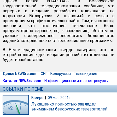
Однако позже ИТАР-ТАСС в Белорусской
государственной телерадиокомпании сообщили, что
перерыв в вещании российских телеканалов на
территории Белоруссии √ плановый и связан с
проведением профилактических работ. Там, в частности,
пояснили, что отключение телеканалов было
предусмотрено заранее, но, к сожалению, об этом не
удалось своевременно оповестить большинство
изданий, которые печатают телевизионные программы.
В Белтелерадиокомпании твердо заверили, что во
второй половине дня вещание российских телеканалов
будет возобновлено.
Досье NEWSru.com
::
СНГ
::
Белоруссия
::
Телевидение
Каталог NEWSru.com
::
Информационные интернет-ресурсы
ССЫЛКИ ПО ТЕМЕ
В мире
|
09 мая 2001 г.,
Лукашенко полностью завладел
вниманием белорусских телезрителей