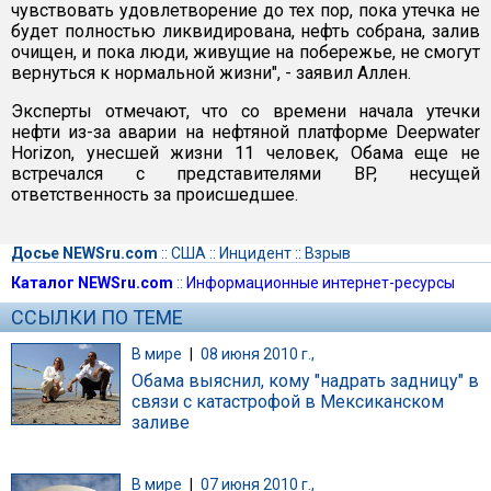
чувствовать удовлетворение до тех пор, пока утечка не
будет полностью ликвидирована, нефть собрана, залив
очищен, и пока люди, живущие на побережье, не смогут
вернуться к нормальной жизни", - заявил Аллен.
Эксперты отмечают, что со времени начала утечки
нефти из-за аварии на нефтяной платформе Deepwater
Horizon, унесшей жизни 11 человек, Обама еще не
встречался с представителями BP, несущей
ответственность за происшедшее.
Досье NEWSru.com
::
США
::
Инцидент
::
Взрыв
Каталог NEWSru.com
::
Информационные интернет-ресурсы
ССЫЛКИ ПО ТЕМЕ
В мире
|
08 июня 2010 г.,
Обама выяснил, кому "надрать задницу" в
связи с катастрофой в Мексиканском
заливе
В мире
|
07 июня 2010 г.,