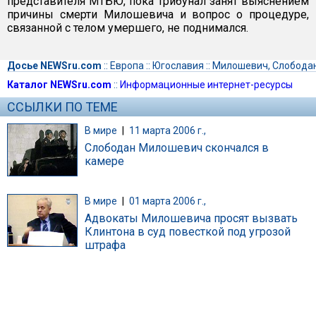
представителя МТБЮ, пока трибунал занят выяснением
причины смерти Милошевича и вопрос о процедуре,
связанной с телом умершего, не поднимался.
Досье NEWSru.com
::
Европа
::
Югославия
::
Милошевич, Слобода
Каталог NEWSru.com
::
Информационные интернет-ресурсы
ССЫЛКИ ПО ТЕМЕ
В мире
|
11 марта 2006 г.,
Слободан Милошевич скончался в
камере
В мире
|
01 марта 2006 г.,
Адвокаты Милошевича просят вызвать
Клинтона в суд повесткой под угрозой
штрафа