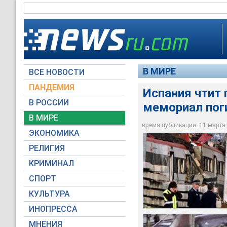
В МИРЕ
ВСЕ НОВОСТИ
ПАНДЕМИЯ
Испания чтит 
В РОССИИ
мемориал по
Сегодня в Мадриде 
Испания чтит сегод
родственников жерт
Накануне в Мадрид
В МИРЕ
когда серия взрыво
памятник погибшим 
антитеррористическ
время публикации: 11 марта 2
ЭКОНОМИКА
AP Photo
Euronews
Euronews
РЕЛИГИЯ
КРИМИНАЛ
СПОРТ
КУЛЬТУРА
ИНОПРЕССА
МНЕНИЯ