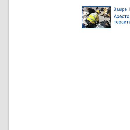
В мире
Аресто
теракт