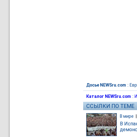
Досье NEWSru.com
::
Евр
Каталог NEWSru.com
::
И
ССЫЛКИ ПО ТЕМЕ
В мире
В Испа
демонс