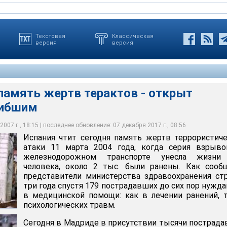
Текстовая
Классическая
версия
версия
память жертв терактов - открыт
гибшим
в присутствии тысячи пострадавших при терактах и
ня память жертв террористической атаки 11 марта 2004 года,
в король Испании Хуан Карлос и королева София открыли
е прошла многотысячная манифестация противников
в на железнодорожном транспорте унесла жизни 191 человека
11 марта 2004 года
ой политики испанского правительства
007 г., 18:15 | последнее обновление: 07 декабря 2017 г., 08:56
Испания чтит сегодня память жертв террористич
атаки 11 марта 2004 года, когда серия взрыво
железнодорожном транспорте унесла жизни
человека, около 2 тыс. были ранены. Как сооб
представители министерства здравоохранения ст
три года спустя 179 пострадавших до сих пор нужд
в медицинской помощи: как в лечении ранений, 
психологических травм.
Сегодня в Мадриде в присутствии тысячи пострад