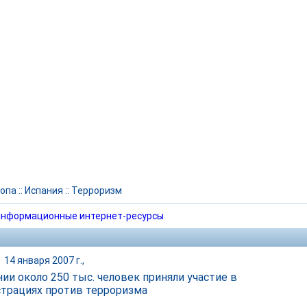
опа
::
Испания
::
Терроризм
нформационные интернет-ресурсы
|
14 января 2007 г.,
нии около 250 тыс. человек приняли участие в
трациях против терроризма