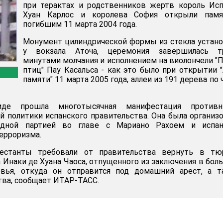
при терактах и родственников жертв король Ис
Хуан Карлос и королева София открыли памя
погибшим 11 марта 2004 года.
Монумент цилиндрической формы из стекла устан
у вокзала Аточа, церемония завершилась т
минутами молчания и исполнением на виолончели "
птиц" Пау Касальса - как это было при открытии 
памяти" 11 марта 2005 года, аллеи из 191 дерева по 
де прошла многотысячная манифестация противн
й политики испанского правительства. Она была организ
одной партией во главе с Мариано Рахоем и испан
ерроризма.
фестанты требовали от правительства вернуть в тю
 Инаки де Хуана Чаоса, отпущенного из заключения в бол
вья, откуда он отправится под домашний арест, а т
тва, сообщает ИТАР-ТАСС.