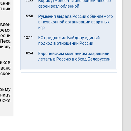
17:35
Борис Джонсон тайно обвенчался со
пании
своей возлюбленной
тник
15:58
Румыния выдала России обвиняемого
в незаконной организации азартных
овлен
игр
ремя
Песни
12:11
ЕС предложил Байдену единый
"Леса
подход в отношении России
числу
18:54
Европейским компаниям разрешили
летать в Россию в обход Белоруссии
иков
ована
ской
рьму
ьницу
акже