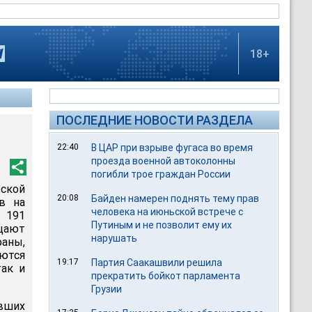
18+
ПОСЛЕДНИЕ НОВОСТИ РАЗДЕЛА
22:40
В ЦАР при взрыве фугаса во время
проезда военной автоколонны
погибли трое граждан России
еской
20:08
Байден намерен поднять тему прав
в на
человека на июньской встрече с
 191
Путиным и не позволит ему их
щают
нарушать
раны,
аются
19:17
Партия Саакашвили решила
так и
прекратить бойкот парламента
Грузии
авших