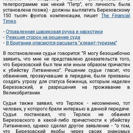
телепрограмме как некий "Петр", его личность была
установлена позже) - должны выплатить Березовскому
150 тысяч фунтов компенсации, пишет
The Financial
Times
.
-
Отравленная шариковая ручка и наркотики
-
Реакция сторон на решение суда
-
В Британии опасаются расцвета "клевет-туризма"
В постановлении судьи говорится: "Я могу безошибочно
заявить, что мне не представлено доказательств того,
что Березовский был тем или иным образом причастен
к убийству Литвиненко". Решение судьи гласит, что
обвинения, прозвучавшие в передаче, были призваны
создать угрозу для статуса беженца, которым наделен
Березовский, и разрешения на проживание в
Великобритании.
Судья также заявил, что Терлюк - несомненно, тот
человек, у которого брали интервью в данной передаче.
Судья постановил, что Терлюк не обвинял
Березовского в какой-либо причастности к убийству
Литвиненко, однако сделал другое заявление - "о том,
что Березовский якобы через своих знакомых