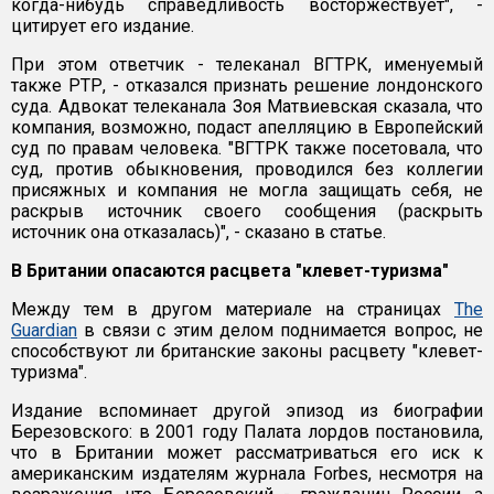
когда-нибудь справедливость восторжествует", -
цитирует его издание.
При этом ответчик - телеканал ВГТРК, именуемый
также РТР, - отказался признать решение лондонского
суда. Адвокат телеканала Зоя Матвиевская сказала, что
компания, возможно, подаст апелляцию в Европейский
суд по правам человека. "ВГТРК также посетовала, что
суд, против обыкновения, проводился без коллегии
присяжных и компания не могла защищать себя, не
раскрыв источник своего сообщения (раскрыть
источник она отказалась)", - сказано в статье.
В Британии опасаются расцвета "клевет-туризма"
Между тем в другом материале на страницах
The
Guardian
в связи с этим делом поднимается вопрос, не
способствуют ли британские законы расцвету "клевет-
туризма".
Издание вспоминает другой эпизод из биографии
Березовского: в 2001 году Палата лордов постановила,
что в Британии может рассматриваться его иск к
американским издателям журнала Forbes, несмотря на