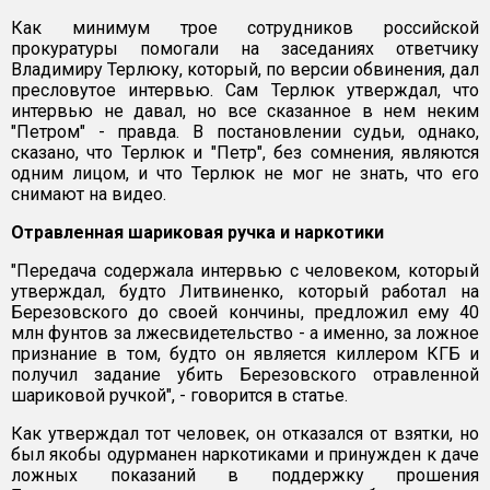
Как минимум трое сотрудников российской
прокуратуры помогали на заседаниях ответчику
Владимиру Терлюку, который, по версии обвинения, дал
пресловутое интервью. Сам Терлюк утверждал, что
интервью не давал, но все сказанное в нем неким
"Петром" - правда. В постановлении судьи, однако,
сказано, что Терлюк и "Петр", без сомнения, являются
одним лицом, и что Терлюк не мог не знать, что его
снимают на видео.
Отравленная шариковая ручка и наркотики
"Передача содержала интервью с человеком, который
утверждал, будто Литвиненко, который работал на
Березовского до своей кончины, предложил ему 40
млн фунтов за лжесвидетельство - а именно, за ложное
признание в том, будто он является киллером КГБ и
получил задание убить Березовского отравленной
шариковой ручкой", - говорится в статье.
Как утверждал тот человек, он отказался от взятки, но
был якобы одурманен наркотиками и принужден к даче
ложных показаний в поддержку прошения