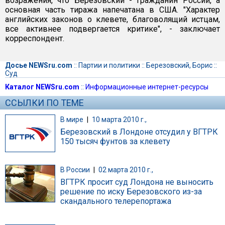
возражения, что Березовский - гражданин России, а
основная часть тиража напечатана в США. "Характер
английских законов о клевете, благоволящий истцам,
все активнее подвергается критике", - заключает
корреспондент.
Досье NEWSru.com
::
Партии и политики
::
Березовский, Борис
::
Суд
Каталог NEWSru.com
::
Информационные интернет-ресурсы
ССЫЛКИ ПО ТЕМЕ
В мире
|
10 марта 2010 г.,
Березовский в Лондоне отсудил у ВГТРК
150 тысяч фунтов за клевету
В России
|
02 марта 2010 г.,
ВГТРК просит суд Лондона не выносить
решение по иску Березовского из-за
скандального телерепортажа