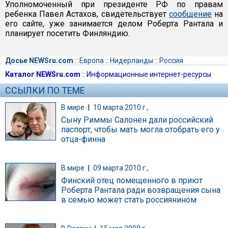
Уполномоченный при президенте РФ по правам
ребенка Павел Астахов, свидетельствует
сообщение
на
его сайте, уже занимается делом Роберта Рантала и
планирует посетить Финляндию.
Досье NEWSru.com
::
Европа
::
Нидерланды
::
Россия
Каталог NEWSru.com
::
Информационные интернет-ресурсы
ССЫЛКИ ПО ТЕМЕ
В мире
|
10 марта 2010 г.,
Сыну Риммы Салонен дали российский
паспорт, чтобы мать могла отобрать его у
отца-финна
В мире
|
09 марта 2010 г.,
Финский отец помещенного в приют
Роберта Рантала ради возвращения сына
в семью может стать россиянином