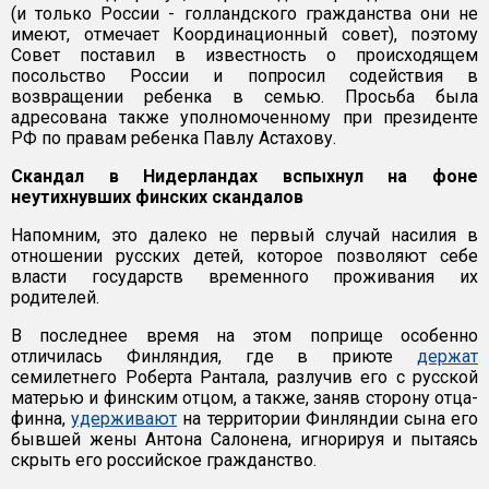
(и только России - голландского гражданства они не
имеют, отмечает Координационный совет), поэтому
Совет поставил в известность о происходящем
посольство России и попросил содействия в
возвращении ребенка в семью. Просьба была
адресована также уполномоченному при президенте
РФ по правам ребенка Павлу Астахову.
Скандал в Нидерландах вспыхнул на фоне
неутихнувших финских скандалов
Напомним, это далеко не первый случай насилия в
отношении русских детей, которое позволяют себе
власти государств временного проживания их
родителей.
В последнее время на этом поприще особенно
отличилась Финляндия, где в приюте
держат
семилетнего Роберта Рантала, разлучив его с русской
матерью и финским отцом, а также, заняв сторону отца-
финна,
удерживают
на территории Финляндии сына его
бывшей жены Антона Салонена, игнорируя и пытаясь
скрыть его российское гражданство.