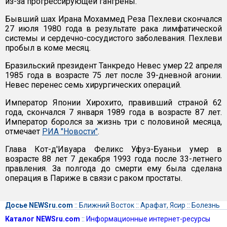
из-за прогрессирующей гангрены.
Бывший шах Ирана Мохаммед Реза Пехлеви скончался
27 июля 1980 года в результате рака лимфатической
системы и сердечно-сосудистого заболевания. Пехлеви
пробыл в коме месяц.
Бразильский президент Танкредо Невес умер 22 апреля
1985 года в возрасте 75 лет после 39-дневной агонии.
Невес перенес семь хирургических операций.
Император Японии Хирохито, правивший страной 62
года, скончался 7 января 1989 года в возрасте 87 лет.
Император боролся за жизнь три с половиной месяца,
отмечает
РИА "Новости"
.
Глава Кот-д'Ивуара Феликс Уфуэ-Буаньи умер в
возрасте 88 лет 7 декабря 1993 года после 33-летнего
правления. За полгода до смерти ему была сделана
операция в Париже в связи с раком простаты.
Досье NEWSru.com
::
Ближний Восток
::
Арафат, Ясир
::
Болезнь
Каталог NEWSru.com
::
Информационные интернет-ресурсы