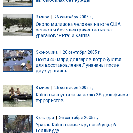
автомобилях без нужды
В мире
|
26 сентября 2005 г.,
Около миллиона человек на юге США
остаются без электричества из-за
ураганов "Рита" и Katrina
Экономика
|
26 сентября 2005 г.,
Почти 40 млрд долларов потребуются
для восстановления Луизианы после
двух ураганов
В мире
|
26 сентября 2005 г.,
Katrina выпустила на волю 36 дельфинов-
террористов
Культура
|
26 сентября 2005 г.,
Ураган Katrina нанес крупный ущерб
Голливуду